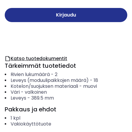
Kirjaudu
Katso tuotedokumentit
Tärkeimmät tuotetiedot
Rivien lukumäärä
-
2
Leveys (moduulipaikkojen määrä)
-
18
Kotelon/suojuksen materiaali
-
muovi
Väri
-
valkoinen
Leveys
-
389.5
mm
Pakkaus ja ehdot
1
kpl
Vakiokäyttötuote