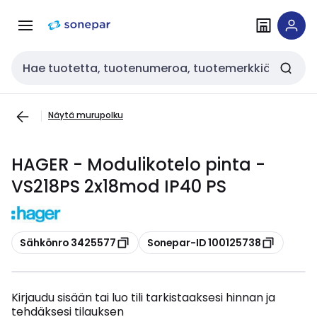
Siirry
Siirry
navigointiin
sisältöön
Haku
Näytä murupolku
HAGER - Modulikotelo pinta -
VS218PS 2x18mod IP40 PS
Kopioi
Kopioi
Sähkönro 3425577
Sonepar-ID 100125738
Kirjaudu sisään tai luo tili tarkistaaksesi hinnan ja
tehdäksesi tilauksen