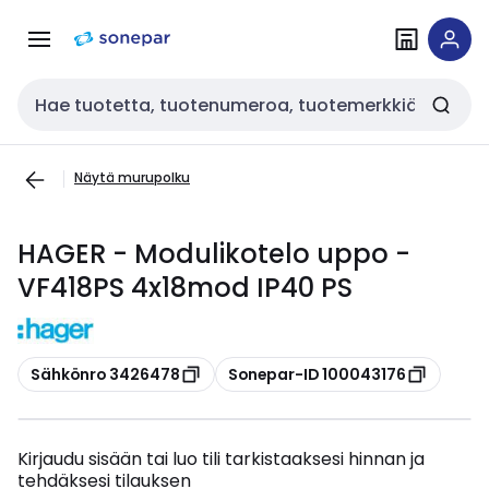
Siirry
Siirry
navigointiin
sisältöön
Haku
Näytä murupolku
HAGER - Modulikotelo uppo -
VF418PS 4x18mod IP40 PS
Kopioi
Kopioi
Sähkönro 3426478
Sonepar-ID 100043176
Kirjaudu sisään tai luo tili tarkistaaksesi hinnan ja
tehdäksesi tilauksen