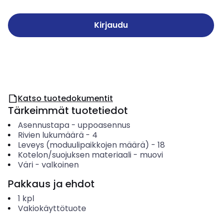
Kirjaudu
Katso tuotedokumentit
Tärkeimmät tuotetiedot
Asennustapa
-
uppoasennus
Rivien lukumäärä
-
4
Leveys (moduulipaikkojen määrä)
-
18
Kotelon/suojuksen materiaali
-
muovi
Väri
-
valkoinen
Pakkaus ja ehdot
1
kpl
Vakiokäyttötuote