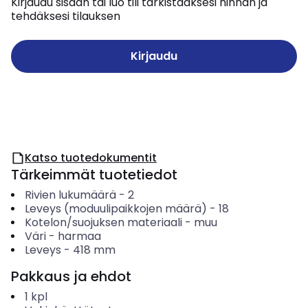
Kirjaudu sisään tai luo tili tarkistaaksesi hinnan ja
tehdäksesi tilauksen
Kirjaudu
Katso tuotedokumentit
Tärkeimmät tuotetiedot
Rivien lukumäärä
-
2
Leveys (moduulipaikkojen määrä)
-
18
Kotelon/suojuksen materiaali
-
muu
Väri
-
harmaa
Leveys
-
418
mm
Pakkaus ja ehdot
1
kpl