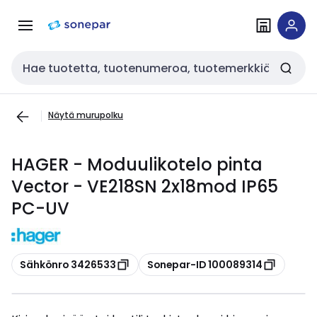
Siirry
Siirry
navigointiin
sisältöön
Haku
Näytä murupolku
HAGER - Moduulikotelo pinta
Vector - VE218SN 2x18mod IP65
PC-UV
Kopioi
Kopioi
Sähkönro 3426533
Sonepar-ID 100089314