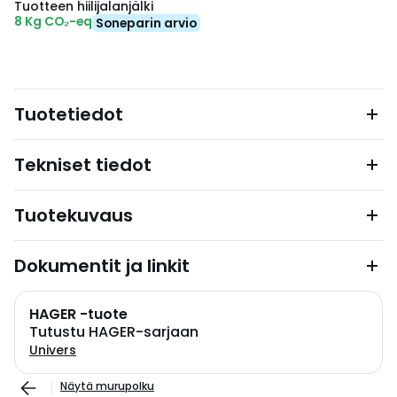
Tuotteen hiilijalanjälki
8 Kg CO₂-eq
Soneparin arvio
Tuotetiedot
Tekniset tiedot
Tuotekuvaus
Dokumentit ja linkit
HAGER -tuote
Tutustu HAGER-sarjaan
Univers
Näytä murupolku