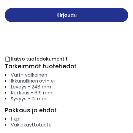
Kirjaudu
Katso tuotedokumentit
Tärkeimmät tuotetiedot
Väri
-
valkoinen
Ikkunallinen ovi
-
ei
Leveys
-
248
mm
Korkeus
-
619
mm
Syvyys
-
12
mm
Pakkaus ja ehdot
1
kpl
Vakiokäyttötuote