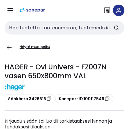
Siirry
Siirry
navigointiin
sisältöön
Haku
Näytä murupolku
HAGER - Ovi Univers - FZ007N
vasen 650x800mm VAL
Kopioi
Kopioi
Sähkönro 3426616
Sonepar-ID 100117546
Kirjaudu sisään tai luo tili tarkistaaksesi hinnan ja
tehdäksesi tilauksen