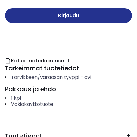
Kirjaudu
Katso tuotedokumentit
Tärkeimmät tuotetiedot
Tarvikkeen/varaosan tyyppi
-
ovi
Pakkaus ja ehdot
1
kpl
Vakiokäyttötuote
Tuotetiedot