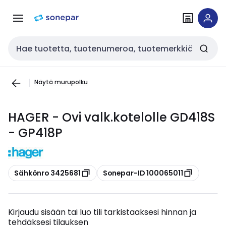
Siirry
Siirry
navigointiin
sisältöön
Haku
Näytä murupolku
HAGER - Ovi valk.kotelolle GD418S
- GP418P
Kopioi
Kopioi
Sähkönro 3425681
Sonepar-ID 100065011
Kirjaudu sisään tai luo tili tarkistaaksesi hinnan ja
tehdäksesi tilauksen