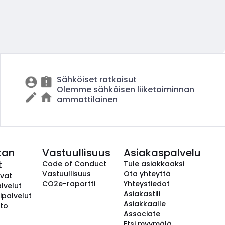
Sähköiset ratkaisut
Olemme sähköisen liiketoiminnan
ammattilainen
kan
Vastuullisuus
Asiakaspalvelu
t
Code of Conduct
Tule asiakkaaksi
Vastuullisuus
Ota yhteyttä
avat
CO2e-raportti
Yhteystiedot
lvelut
Asiakastili
ipalvelut
Asiakkaalle
to
Associate
Etsi myymälä