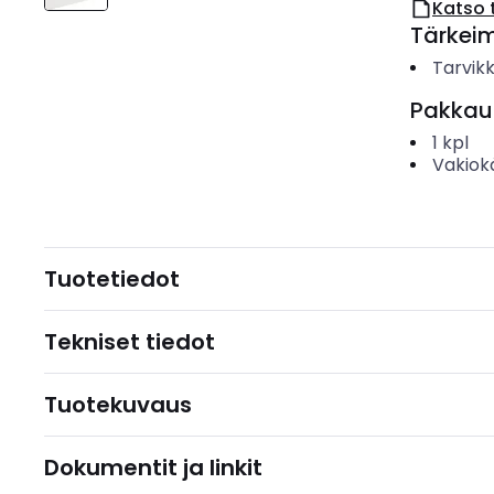
Katso 
Tärkei
Tarvik
Pakkau
1
kpl
Vakiok
Tuotetiedot
Tekniset tiedot
Tuotekuvaus
Dokumentit ja linkit