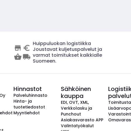
Huippuluokan logistiikka
Joustavat kuljetuspalvelut ja
varmat toimitukset kaikkialle
Suomeen.
Hinnastot
Sähköinen
Logistii
kauppa
palvelu
 Oy
Palveluhinnasto
Hinta- ja
EDI, OVT, XML,
Toimitust
tuotetiedostot
Verkkolasku ja
Lisäarvopa
aehdot
Myyntiehdot
Punchout
Varastoint
Asiakasvarasto APP
Omavaras
Valintatyökalut
ct