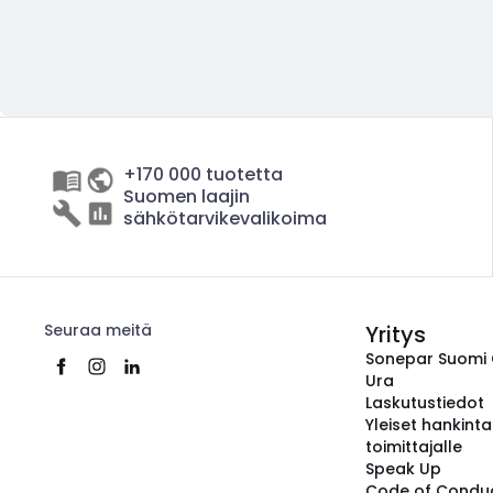
+170 000 tuotetta
Suomen laajin
sähkötarvikevalikoima
Seuraa meitä
Yritys
Sonepar Suomi
Ura
Laskutustiedot
Yleiset hankint
toimittajalle
Speak Up
Code of Condu