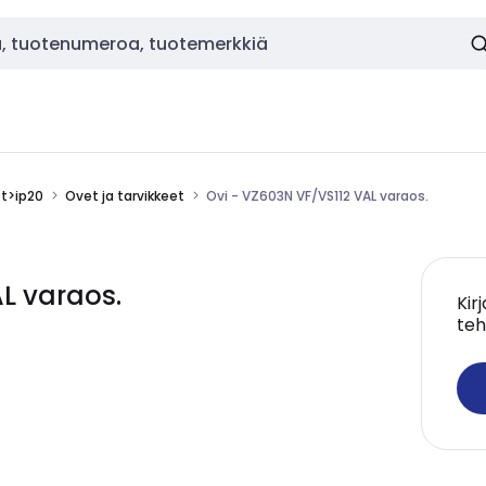
ot>ip20
Ovet ja tarvikkeet
Ovi - VZ603N VF/VS112 VAL varaos.
L varaos.
Kir
teh