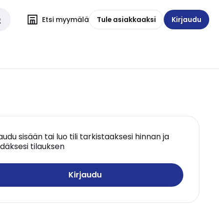
Etsi myymälä
Tule asiakkaaksi
Kirjaudu
jaudu sisään tai luo tili tarkistaaksesi hinnan ja
däksesi tilauksen
Kirjaudu