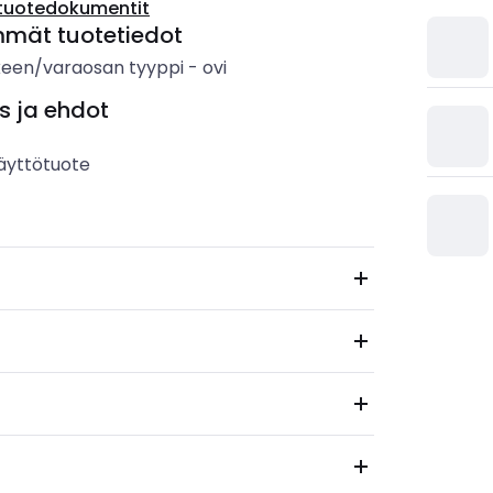
tuotedokumentit
mmät tuotetiedot
keen/varaosan tyyppi
-
ovi
s ja ehdot
äyttötuote