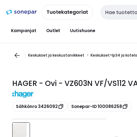
Siirry
Siirry
navigointiin
sisältöön
Tuotekategoriat
Haku
Kampanjat
Outlet
Uutishuone
Keskukset ja keskustarvikkeet
Keskukset>Ip34 ja kotel
HAGER - Ovi - VZ603N VF/VS112 VA
Kopioi
Kopioi
Sähkönro 3426092
Sonepar-ID 100086258