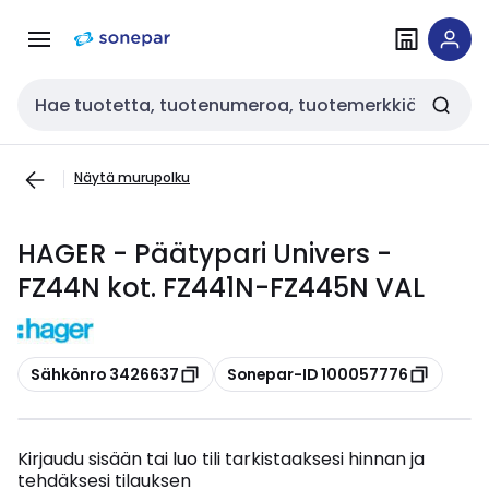
Siirry
Siirry
navigointiin
sisältöön
Haku
Näytä murupolku
HAGER - Päätypari Univers -
FZ44N kot. FZ441N-FZ445N VAL
Kopioi
Kopioi
Sähkönro 3426637
Sonepar-ID 100057776
Kirjaudu sisään tai luo tili tarkistaaksesi hinnan ja
tehdäksesi tilauksen