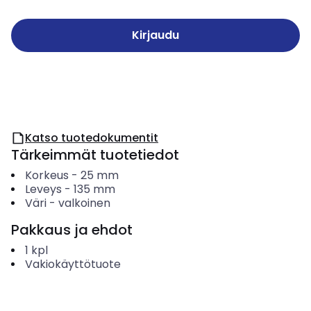
Kirjaudu
Katso tuotedokumentit
Tärkeimmät tuotetiedot
Korkeus
-
25
mm
Leveys
-
135
mm
Väri
-
valkoinen
Pakkaus ja ehdot
1
kpl
Vakiokäyttötuote