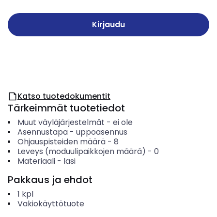
Kirjaudu
Katso tuotedokumentit
Tärkeimmät tuotetiedot
Muut väyläjärjestelmät
-
ei ole
Asennustapa
-
uppoasennus
Ohjauspisteiden määrä
-
8
Leveys (moduulipaikkojen määrä)
-
0
Materiaali
-
lasi
Pakkaus ja ehdot
1
kpl
Vakiokäyttötuote