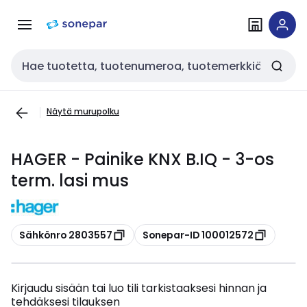
Siirry
Siirry
navigointiin
sisältöön
Haku
Näytä murupolku
HAGER - Painike KNX B.IQ - 3-os
term. lasi mus
Kopioi
Kopioi
Sähkönro 2803557
Sonepar-ID 100012572
Kirjaudu sisään tai luo tili tarkistaaksesi hinnan ja
tehdäksesi tilauksen