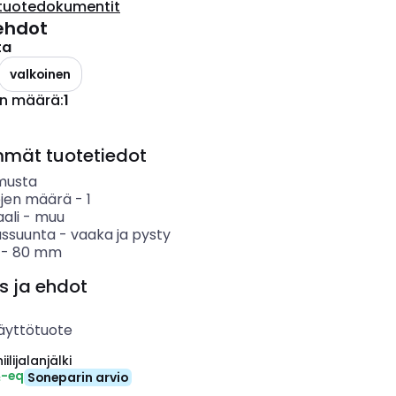
tuotedokumentit
ehdot
ta
valkoinen
en määrä
:
1
mmät tuotetiedot
musta
öjen määrä
-
1
ali
-
muu
ssuunta
-
vaaka ja pysty
-
80
mm
s ja ehdot
äyttötuote
ilijalanjälki
₂-eq
Soneparin arvio