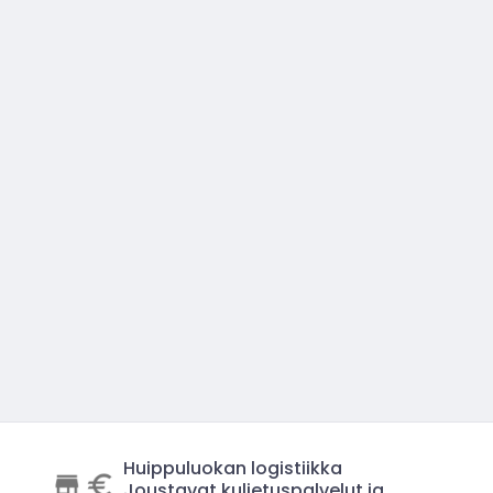
Huippuluokan logistiikka
Joustavat kuljetuspalvelut ja