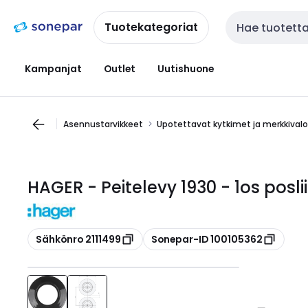
Siirry
Siirry
navigointiin
sisältöön
Tuotekategoriat
Haku
Kampanjat
Outlet
Uutishuone
Asennustarvikkeet
Upotettavat kytkimet ja merkkival
HAGER - Peitelevy 1930 - 1os posli
Kopioi
Kopioi
Sähkönro 2111499
Sonepar-ID 100105362