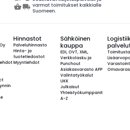
varmat toimitukset kaikkialle
Suomeen.
Hinnastot
Sähköinen
Logistii
kauppa
palvelu
 Oy
Palveluhinnasto
Hinta- ja
EDI, OVT, XML,
Toimitust
tuotetiedostot
Verkkolasku ja
Lisäarvopa
aehdot
Myyntiehdot
Punchout
Varastoint
Asiakasvarasto APP
Omavaras
Valintatyökalut
ct
UKK
ynnin
Julkaisut
Yhteistyökumppanit
se
A-Z