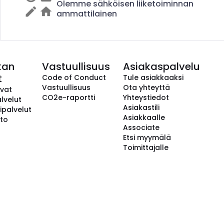
Olemme sähköisen liiketoiminnan
ammattilainen
kan
Vastuullisuus
Asiakaspalvelu
t
Code of Conduct
Tule asiakkaaksi
Vastuullisuus
Ota yhteyttä
avat
CO2e-raportti
Yhteystiedot
lvelut
Asiakastili
ipalvelut
Asiakkaalle
to
Associate
Etsi myymälä
Toimittajalle