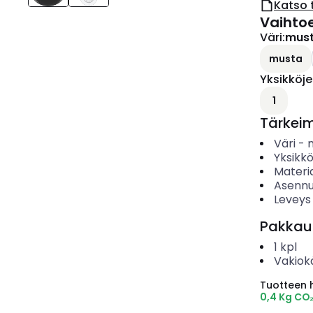
Katso 
Vaihto
Väri
:
mus
musta
Yksikköj
1
Tärkei
Väri
-
Yksikk
Materia
Asennu
Leveys
Pakkau
1
kpl
Vakiok
Tuotteen hi
0,4 Kg CO