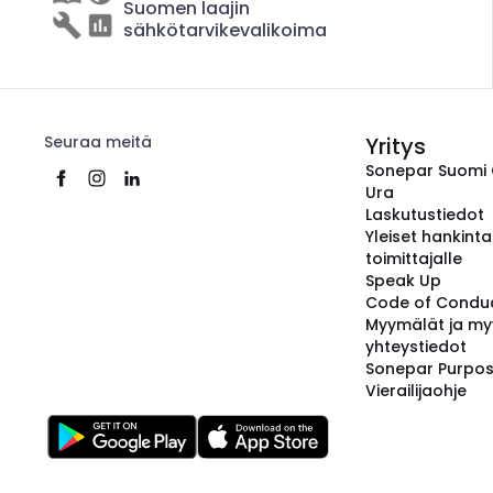
Suomen laajin
sähkötarvikevalikoima
Seuraa meitä
Yritys
Sonepar Suomi
Ura
Laskutustiedot
Yleiset hankint
toimittajalle
Speak Up
Code of Condu
Myymälät ja my
yhteystiedot
Sonepar Purpo
Vierailijaohje