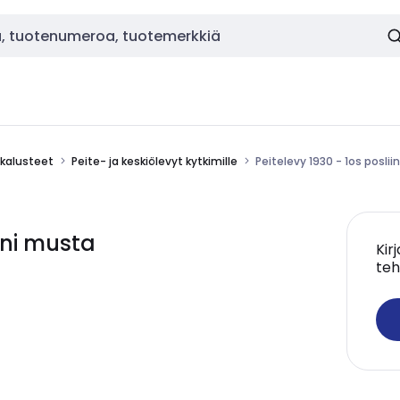
okalusteet
Peite- ja keskiölevyt kytkimille
Peitelevy 1930 - 1os poslii
ini musta
Kir
teh