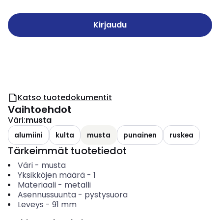
Kirjaudu
Katso tuotedokumentit
Vaihtoehdot
Väri
:
musta
alumiini
kulta
musta
punainen
ruskea
Tärkeimmät tuotetiedot
Väri
-
musta
Yksikköjen määrä
-
1
Materiaali
-
metalli
Asennussuunta
-
pystysuora
Leveys
-
91
mm