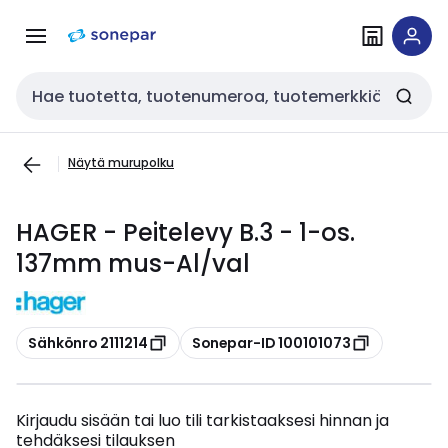
Siirry
Siirry
navigointiin
sisältöön
Haku
Näytä murupolku
HAGER - Peitelevy B.3 - 1-os.
137mm mus-Al/val
Kopioi
Kopioi
Sähkönro 2111214
Sonepar-ID 100101073
Kirjaudu sisään tai luo tili tarkistaaksesi hinnan ja
tehdäksesi tilauksen