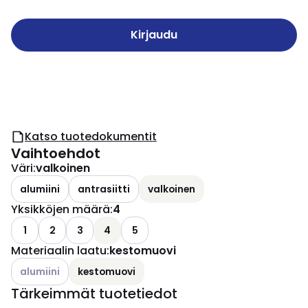
Kirjaudu
Katso tuotedokumentit
Vaihtoehdot
Väri
:
valkoinen
alumiini
antrasiitti
valkoinen
Yksikköjen määrä
:
4
1
2
3
4
5
Materiaalin laatu
:
kestomuovi
Katso käytettävissä olevat vaihtoehdot
alumiini
kestomuovi
Tärkeimmät tuotetiedot