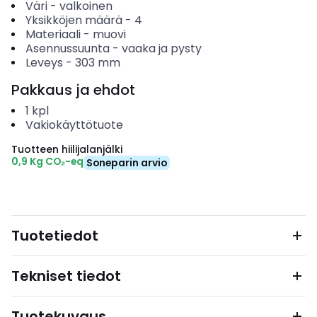
Väri
-
valkoinen
Yksikköjen määrä
-
4
Materiaali
-
muovi
Asennussuunta
-
vaaka ja pysty
Leveys
-
303
mm
Pakkaus ja ehdot
1
kpl
Vakiokäyttötuote
Tuotteen hiilijalanjälki
0,9 Kg CO₂-eq
Soneparin arvio
Tuotetiedot
Tekniset tiedot
Tuotekuvaus