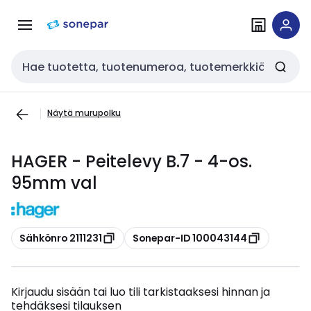
Siirry
Siirry
navigointiin
sisältöön
Haku
Näytä murupolku
HAGER - Peitelevy B.7 - 4-os.
95mm val
Kopioi
Kopioi
Sähkönro 2111231
Sonepar-ID 100043144
Kirjaudu sisään tai luo tili tarkistaaksesi hinnan ja
tehdäksesi tilauksen