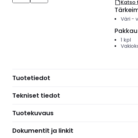
Katso 
Tärkei
Väri
-
Pakkau
1
kpl
Vakiok
Tuotetiedot
Tekniset tiedot
Tuotekuvaus
Dokumentit ja linkit