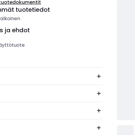
tuotedokumentit
mmät tuotetiedot
valkoinen
s ja ehdot
äyttötuote