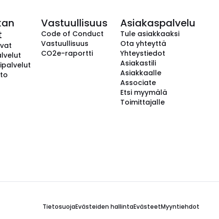
kan
Vastuullisuus
Asiakaspalvelu
t
Code of Conduct
Tule asiakkaaksi
Vastuullisuus
Ota yhteyttä
avat
CO2e-raportti
Yhteystiedot
lvelut
Asiakastili
ipalvelut
Asiakkaalle
to
Associate
Etsi myymälä
Toimittajalle
Tietosuoja
Evästeiden hallinta
Evästeet
Myyntiehdot