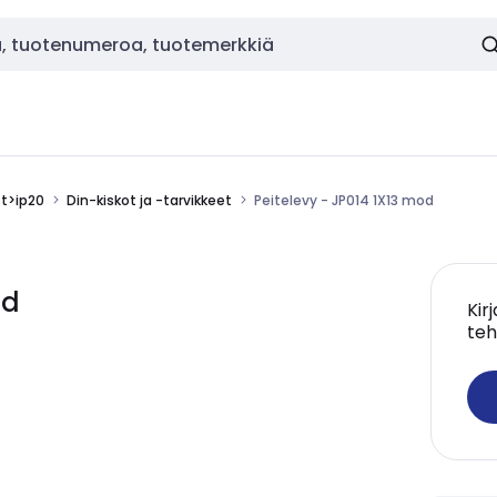
ot>ip20
Din-kiskot ja -tarvikkeet
Peitelevy - JP014 1X13 mod
od
Kir
teh