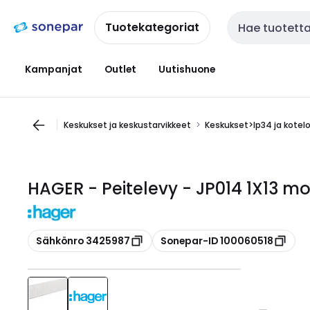
Siirry
Siirry
navigointiin
sisältöön
Tuotekategoriat
Haku
Kampanjat
Outlet
Uutishuone
Keskukset ja keskustarvikkeet
Keskukset>Ip34 ja kotel
HAGER - Peitelevy - JP014 1X13 m
Kopioi
Kopioi
Sähkönro 3425987
Sonepar-ID 100060518