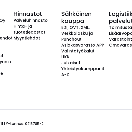
Hinnastot
Sähköinen
Logistii
kauppa
palvelu
 Oy
Palveluhinnasto
Hinta- ja
EDI, OVT, XML,
Toimitust
tuotetiedostot
Verkkolasku ja
Lisäarvopa
aehdot
Myyntiehdot
Punchout
Varastoint
Asiakasvarasto APP
Omavaras
Valintatyökalut
ct
UKK
ynnin
Julkaisut
Yhteistyökumppanit
se
A-Z
 11 | Y-tunnus: 0213785-2