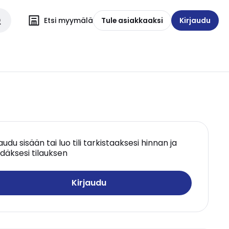
Etsi myymälä
Tule asiakkaaksi
Kirjaudu
jaudu sisään tai luo tili tarkistaaksesi hinnan ja
däksesi tilauksen
Kirjaudu