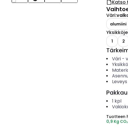
Katso 
Vaihto
Väri
:
valk
alumiini
Yksikköj
1
2
Tärkei
Väri
-
Yksikk
Materia
Asennu
Leveys
Pakkau
1
kpl
Vakiok
Tuotteen hi
0,9 Kg CO