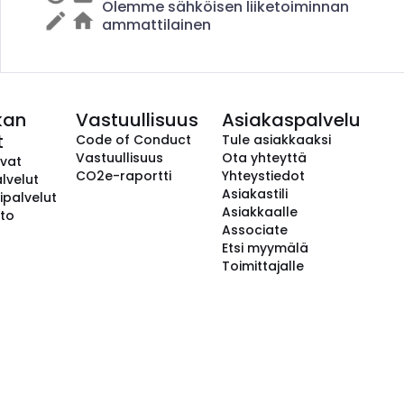
Olemme sähköisen liiketoiminnan
ammattilainen
kan
Vastuullisuus
Asiakaspalvelu
t
Code of Conduct
Tule asiakkaaksi
Vastuullisuus
Ota yhteyttä
avat
CO2e-raportti
Yhteystiedot
lvelut
Asiakastili
ipalvelut
Asiakkaalle
to
Associate
Etsi myymälä
Toimittajalle