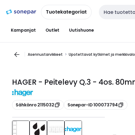
Siirry
Siirry
navigointiin
sisältöön
Tuotekategoriat
Haku
Kampanjat
Outlet
Uutishuone
Asennustarvikkeet
Upotettavat kytkimet ja merkkival
HAGER - Peitelevy Q.3 - 4os. 80m
Kopioi
Kopioi
Sähkönro 2115032
Sonepar-ID 100073794