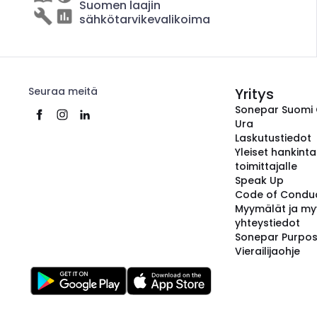
Suomen laajin
sähkötarvikevalikoima
Seuraa meitä
Yritys
Sonepar Suomi
Ura
Laskutustiedot
Yleiset hankint
toimittajalle
Speak Up
Code of Condu
Myymälät ja my
yhteystiedot
Sonepar Purpo
Vierailijaohje