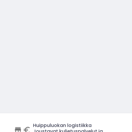
Huippuluokan logistiikka
Joustavat kuljetuspalvelut ja