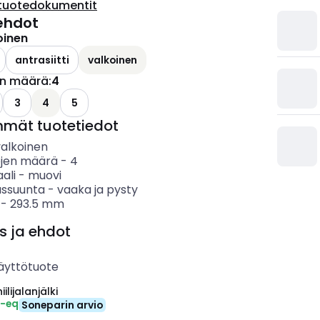
tuotedokumentit
ehdot
oinen
antrasiitti
valkoinen
en määrä
:
4
3
4
5
mmät tuotetiedot
valkoinen
öjen määrä
-
4
ali
-
muovi
ssuunta
-
vaaka ja pysty
-
293.5
mm
s ja ehdot
äyttötuote
ilijalanjälki
₂-eq
Soneparin arvio