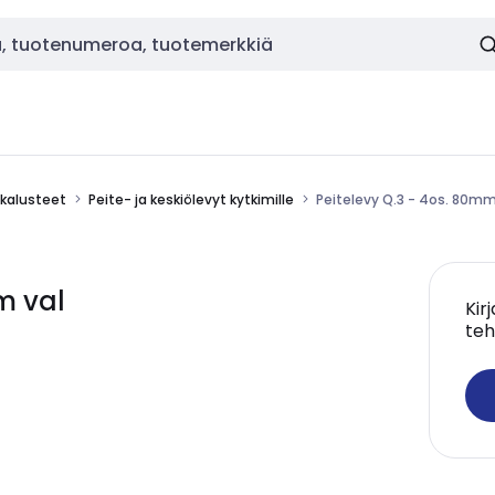
okalusteet
Peite- ja keskiölevyt kytkimille
Peitelevy Q.3 - 4os. 80mm
m val
Kir
teh