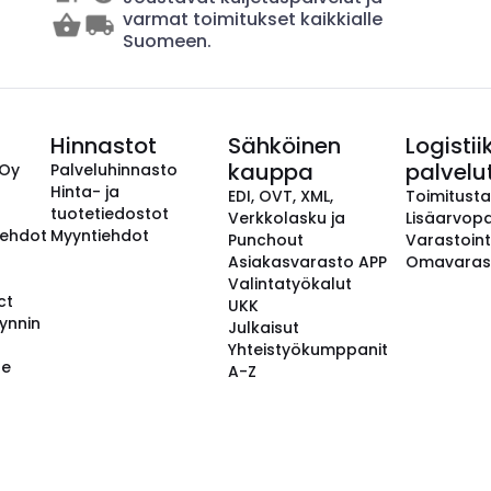
varmat toimitukset kaikkialle
Suomeen.
Hinnastot
Sähköinen
Logistii
kauppa
palvelu
 Oy
Palveluhinnasto
Hinta- ja
EDI, OVT, XML,
Toimitust
tuotetiedostot
Verkkolasku ja
Lisäarvopa
aehdot
Myyntiehdot
Punchout
Varastoint
Asiakasvarasto APP
Omavaras
Valintatyökalut
ct
UKK
ynnin
Julkaisut
Yhteistyökumppanit
se
A-Z