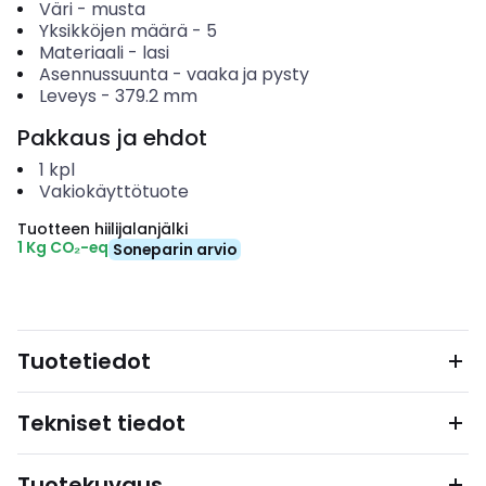
Väri
-
musta
Yksikköjen määrä
-
5
Materiaali
-
lasi
Asennussuunta
-
vaaka ja pysty
Leveys
-
379.2
mm
Pakkaus ja ehdot
1
kpl
Vakiokäyttötuote
Tuotteen hiilijalanjälki
1 Kg CO₂-eq
Soneparin arvio
Tuotetiedot
Tekniset tiedot
Tuotekuvaus