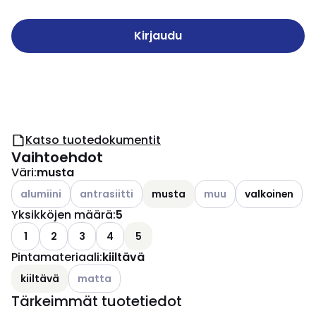
Kirjaudu
Katso tuotedokumentit
Vaihtoehdot
Väri
:
musta
Katso käytettävissä olevat vaihtoehdot
Katso käytettävissä olevat vaihtoehdot
Katso käytettävissä ole
alumiini
antrasiitti
musta
muu
valkoinen
Yksikköjen määrä
:
5
1
2
3
4
5
Pintamateriaali
:
kiiltävä
Katso käytettävissä olevat vaihtoehdot
kiiltävä
matta
Tärkeimmät tuotetiedot