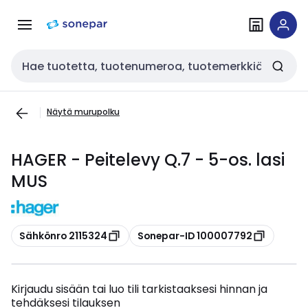
Siirry
Siirry
navigointiin
sisältöön
Haku
Näytä murupolku
HAGER - Peitelevy Q.7 - 5-os. lasi
MUS
Kopioi
Kopioi
Sähkönro 2115324
Sonepar-ID 100007792
Kirjaudu sisään tai luo tili tarkistaaksesi hinnan ja
tehdäksesi tilauksen