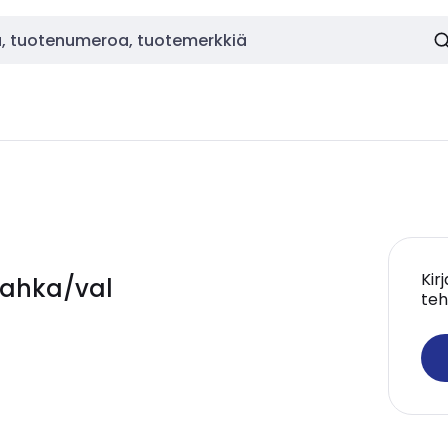
Kir
-nahka/val
teh