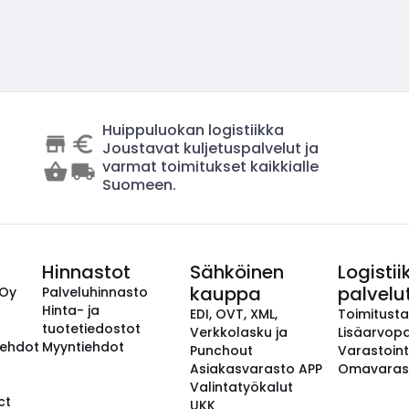
Huippuluokan logistiikka
Joustavat kuljetuspalvelut ja
varmat toimitukset kaikkialle
Suomeen.
Hinnastot
Sähköinen
Logistii
kauppa
palvelu
 Oy
Palveluhinnasto
Hinta- ja
EDI, OVT, XML,
Toimitust
tuotetiedostot
Verkkolasku ja
Lisäarvopa
aehdot
Myyntiehdot
Punchout
Varastoint
Asiakasvarasto APP
Omavaras
Valintatyökalut
ct
UKK