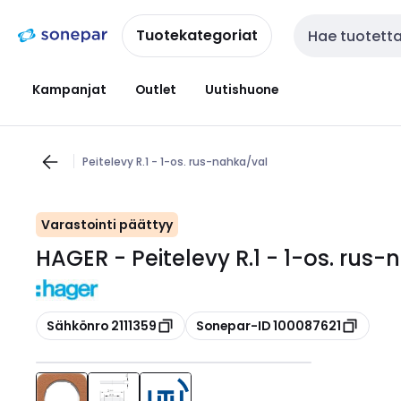
Siirry
Siirry
navigointiin
sisältöön
Tuotekategoriat
Haku
Kampanjat
Outlet
Uutishuone
Peitelevy R.1 - 1-os. rus-nahka/val
Varastointi päättyy
HAGER - Peitelevy R.1 - 1-os. rus
Kopioi
Kopioi
Sähkönro 2111359
Sonepar-ID 100087621