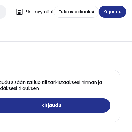
Etsi myymälä
Tule asiakkaaksi
Kirjaudu
jaudu sisään tai luo tili tarkistaaksesi hinnan ja
däksesi tilauksen
Kirjaudu