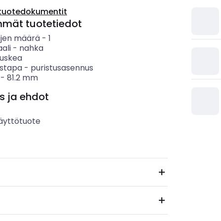
tuotedokumentit
mmät tuotetiedot
öjen määrä
-
1
ali
-
nahka
ruskea
ystapa
-
puristusasennus
-
81.2
mm
s ja ehdot
äyttötuote