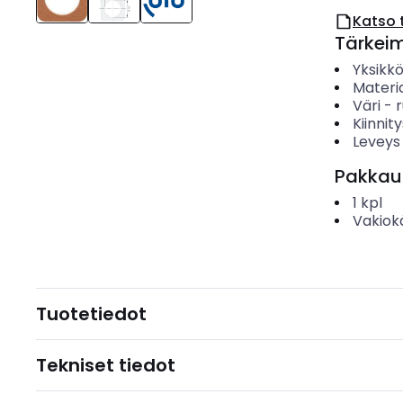
Katso 
Tärkei
Yksikk
Materia
Väri
-
Kiinnit
Leveys
Pakkau
1
kpl
Vakiok
Tuotetiedot
Tekniset tiedot