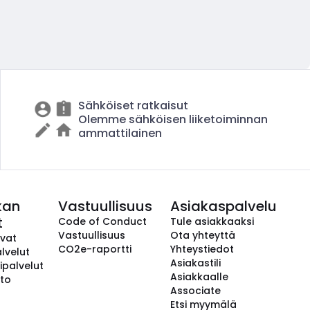
Sähköiset ratkaisut
Olemme sähköisen liiketoiminnan
ammattilainen
kan
Vastuullisuus
Asiakaspalvelu
t
Code of Conduct
Tule asiakkaaksi
Vastuullisuus
Ota yhteyttä
avat
CO2e-raportti
Yhteystiedot
lvelut
Asiakastili
ipalvelut
Asiakkaalle
to
Associate
Etsi myymälä