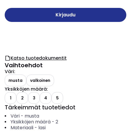
Kirjaudu
Katso tuotedokumentit
Vaihtoehdot
Väri
:
musta
valkoinen
Yksikköjen määrä
:
1
2
3
4
5
Tärkeimmät tuotetiedot
Väri
-
musta
Yksikköjen määrä
-
2
Materiaali
-
lasi