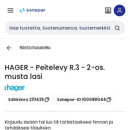
Siirry
Siirry
navigointiin
sisältöön
Haku
Näytä murupolku
HAGER - Peitelevy R.3 - 2-os.
musta lasi
Kopioi
Kopioi
Sähkönro 2111435
Sonepar-ID 100088044
Kirjaudu sisään tai luo tili tarkistaaksesi hinnan ja
tehdäksesi tilauksen