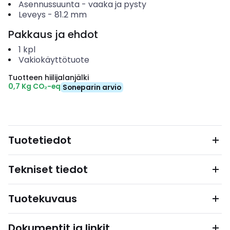
Asennussuunta
-
vaaka ja pysty
Leveys
-
81.2
mm
Pakkaus ja ehdot
1
kpl
Vakiokäyttötuote
Tuotteen hiilijalanjälki
0,7 Kg CO₂-eq
Soneparin arvio
Tuotetiedot
Tekniset tiedot
Tuotekuvaus
Dokumentit ja linkit