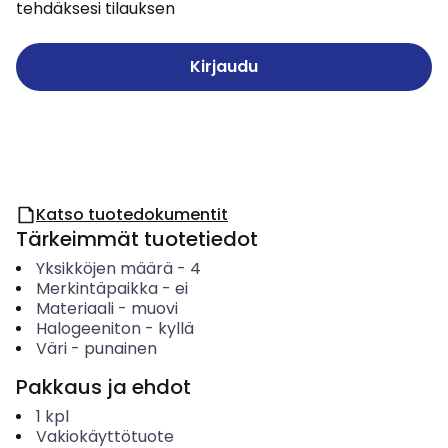
tehdäksesi tilauksen
Kirjaudu
Katso tuotedokumentit
Tärkeimmät tuotetiedot
Yksikköjen määrä
-
4
Merkintäpaikka
-
ei
Materiaali
-
muovi
Halogeeniton
-
kyllä
Väri
-
punainen
Pakkaus ja ehdot
1
kpl
Vakiokäyttötuote