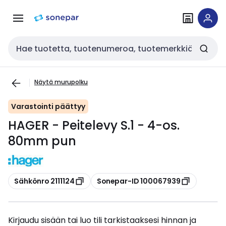
Siirry
Siirry
navigointiin
sisältöön
Haku
Näytä murupolku
Varastointi päättyy
HAGER - Peitelevy S.1 - 4-os.
80mm pun
Kopioi
Kopioi
Sähkönro 2111124
Sonepar-ID 100067939
Kirjaudu sisään tai luo tili tarkistaaksesi hinnan ja