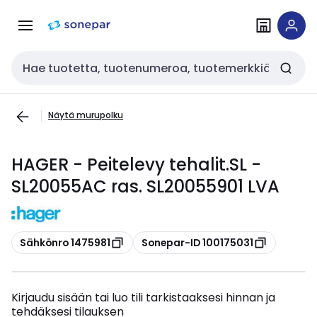
Siirry
Siirry
navigointiin
sisältöön
Haku
Näytä murupolku
HAGER - Peitelevy tehalit.SL -
SL20055AC ras. SL20055901 LVA
Kopioi
Kopioi
Sähkönro 1475981
Sonepar-ID 100175031
Kirjaudu sisään tai luo tili tarkistaaksesi hinnan ja
tehdäksesi tilauksen