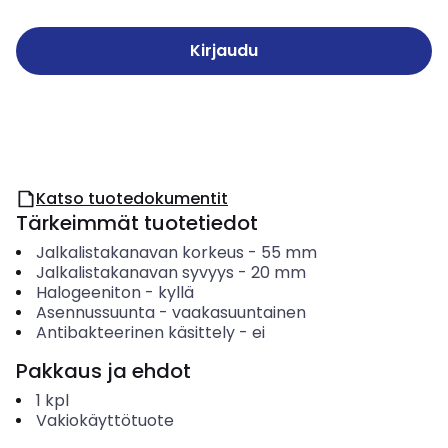
Kirjaudu
Katso tuotedokumentit
Tärkeimmät tuotetiedot
Jalkalistakanavan korkeus
-
55
mm
Jalkalistakanavan syvyys
-
20
mm
Halogeeniton
-
kyllä
Asennussuunta
-
vaakasuuntainen
Antibakteerinen käsittely
-
ei
Pakkaus ja ehdot
1
kpl
Vakiokäyttötuote