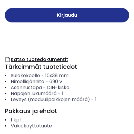
Kirjaudu
Katso tuotedokumentit
Tärkeimmät tuotetiedot
Sulakekoolle
-
10x38 mm
Nimellisjännite
-
690
V
Asennustapa
-
DIN-kisko
Napojen lukumäärä
-
1
Leveys (moduulipaikkojen määrä)
-
1
Pakkaus ja ehdot
1
kpl
Vakiokäyttötuote