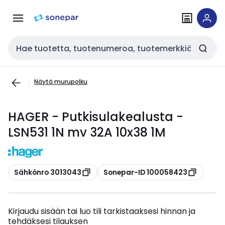
Siirry
Siirry
navigointiin
sisältöön
Haku
Näytä murupolku
HAGER - Putkisulakealusta -
LSN531 1N mv 32A 10x38 1M
Kopioi
Kopioi
Sähkönro 3013043
Sonepar-ID 100058423
Kirjaudu sisään tai luo tili tarkistaaksesi hinnan ja
tehdäksesi tilauksen