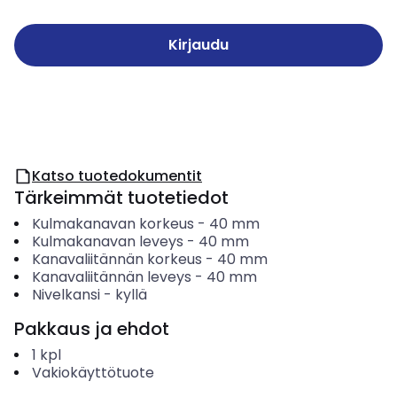
Kirjaudu
Katso tuotedokumentit
Tärkeimmät tuotetiedot
Kulmakanavan korkeus
-
40
mm
Kulmakanavan leveys
-
40
mm
Kanavaliitännän korkeus
-
40
mm
Kanavaliitännän leveys
-
40
mm
Nivelkansi
-
kyllä
Pakkaus ja ehdot
1
kpl
Vakiokäyttötuote