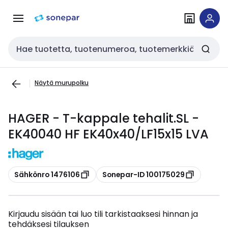
Siirry
Siirry
navigointiin
sisältöön
Haku
Näytä murupolku
HAGER - T-kappale tehalit.SL -
EK40040 HF EK40x40/LF15x15 LVA
Kopioi
Kopioi
Sähkönro 1476106
Sonepar-ID 100175029
Kirjaudu sisään tai luo tili tarkistaaksesi hinnan ja
tehdäksesi tilauksen