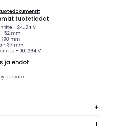
tuotedokumentit
mmät tuotetiedot
ännite
-
24...24
V
-
52
mm
-
190
mm
s
-
37
mm
jännite
-
90...264
V
s ja ehdot
äyttötuote