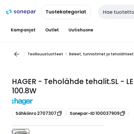
Siirry
Siirry
navigointiin
sisältöön
Tuotekategoriat
Haku
Kampanjat
Outlet
Uutishuone
Teollisuustuotteet
Releet, tunnistimet ja teholähteet
HAGER - Teholähde tehalit.SL -
100.8W
Kopioi
Kopioi
Sähkönro 2707307
Sonepar-ID 100037909