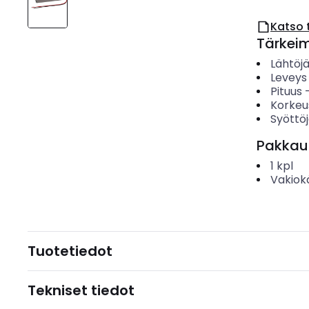
Katso 
Tärkei
Lähtöj
Leveys
Pituus
Korkeu
Syöttö
Pakkau
1
kpl
Vakiok
Tuotetiedot
Tekniset tiedot