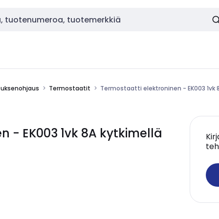
stuksenohjaus
Termostaatit
Termostaatti elektroninen - EK003 1vk 
n - EK003 1vk 8A kytkimellä
Kir
teh