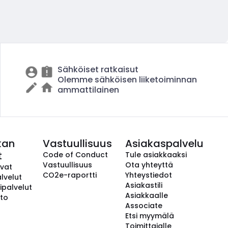
Sähköiset ratkaisut
Olemme sähköisen liiketoiminnan
ammattilainen
kan
Vastuullisuus
Asiakaspalvelu
t
Code of Conduct
Tule asiakkaaksi
Vastuullisuus
Ota yhteyttä
avat
CO2e-raportti
Yhteystiedot
lvelut
Asiakastili
ipalvelut
Asiakkaalle
to
Associate
Etsi myymälä
Toimittajalle