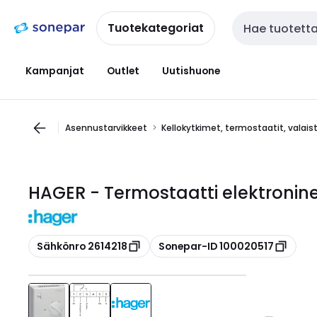
Siirry
Siirry
navigointiin
sisältöön
Tuotekategoriat
Haku
Kampanjat
Outlet
Uutishuone
Asennustarvikkeet
Kellokytkimet, termostaatit, valai
HAGER - Termostaatti elektronine
Kopioi
Kopioi
Sähkönro 2614218
Sonepar-ID 100020517