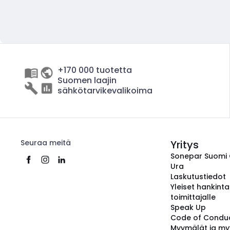
+170 000 tuotetta
Suomen laajin
sähkötarvikevalikoima
Seuraa meitä
Yritys
Sonepar Suomi
Ura
Laskutustiedot
Yleiset hankint
toimittajalle
Speak Up
Code of Condu
Myymälät ja my