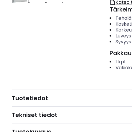
Katso 
Tärkei
Teholä
Kosket
Korkeu
Leveys
Syvyys
Pakkau
1
kpl
Vakiok
Tuotetiedot
Tekniset tiedot
Tuotekuvaus