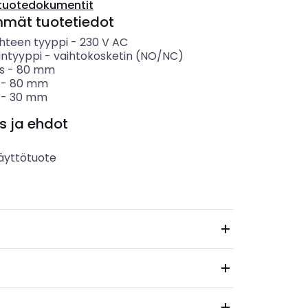
tuotedokumentit
mmät tuotetiedot
hteen tyyppi
-
230 V AC
intyyppi
-
vaihtokosketin (NO/NC)
s
-
80
mm
-
80
mm
-
30
mm
s ja ehdot
äyttötuote