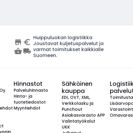
Huippuluokan logistiikka
Joustavat kuljetuspalvelut ja
varmat toimitukset kaikkialle
Suomeen.
Hinnastot
Sähköinen
Logistii
kauppa
palvelu
 Oy
Palveluhinnasto
Hinta- ja
EDI, OVT, XML,
Toimitust
tuotetiedostot
Verkkolasku ja
Lisäarvopa
aehdot
Myyntiehdot
Punchout
Varastoint
Asiakasvarasto APP
Omavaras
Valintatyökalut
ct
UKK
ynnin