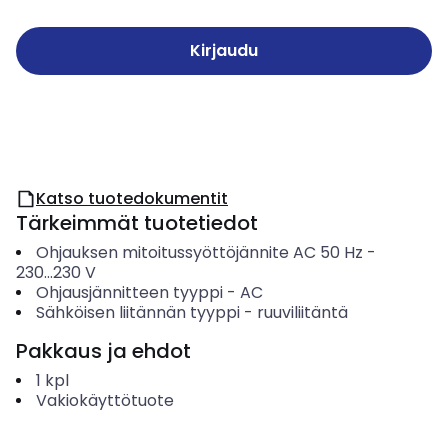
Kirjaudu
Katso tuotedokumentit
Tärkeimmät tuotetiedot
Ohjauksen mitoitussyöttöjännite AC 50 Hz
-
230...230
V
Ohjausjännitteen tyyppi
-
AC
Sähköisen liitännän tyyppi
-
ruuviliitäntä
Pakkaus ja ehdot
1
kpl
Vakiokäyttötuote