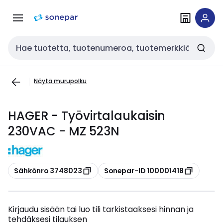
Siirry
Siirry
navigointiin
sisältöön
Haku
Näytä murupolku
HAGER - Työvirtalaukaisin
230VAC - MZ 523N
Kopioi
Kopioi
Sähkönro 3748023
Sonepar-ID 100001418
Kirjaudu sisään tai luo tili tarkistaaksesi hinnan ja
tehdäksesi tilauksen