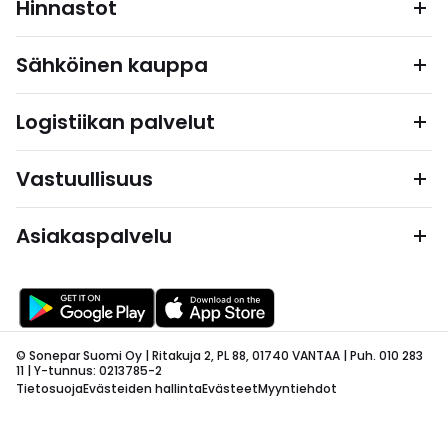
Hinnastot
Sähköinen kauppa
Logistiikan palvelut
Vastuullisuus
Asiakaspalvelu
© Sonepar Suomi Oy | Ritakuja 2, PL 88, 01740 VANTAA | Puh. 010 283
11 | Y-tunnus: 0213785-2
Tietosuoja
Evästeiden hallinta
Evästeet
Myyntiehdot