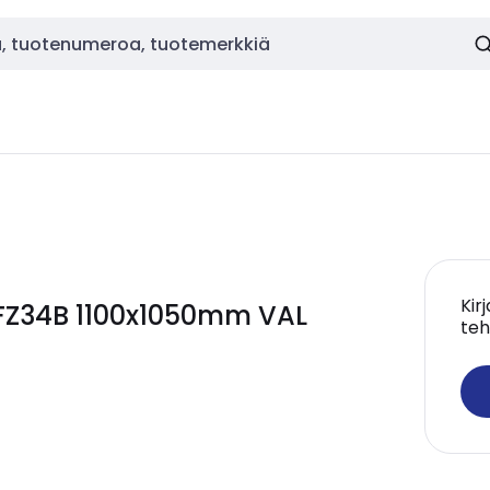
Kir
 FZ34B 1100x1050mm VAL
teh