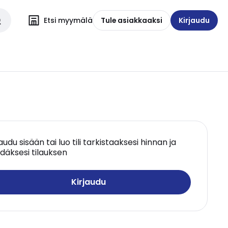
Etsi myymälä
Tule asiakkaaksi
Kirjaudu
jaudu sisään tai luo tili tarkistaaksesi hinnan ja
däksesi tilauksen
Kirjaudu