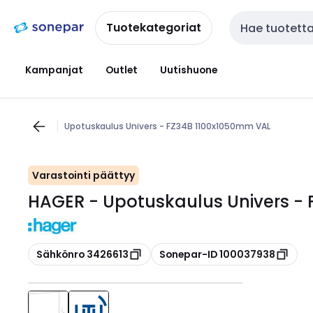
Siirry
Siirry
navigointiin
sisältöön
Tuotekategoriat
Haku
Kampanjat
Outlet
Uutishuone
Upotuskaulus Univers - FZ34B 1100x1050mm VAL
Varastointi päättyy
HAGER - Upotuskaulus Univers -
Kopioi
Kopioi
Sähkönro 3426613
Sonepar-ID 100037938