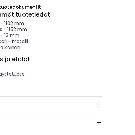
tuotedokumentit
mmät tuotetiedot
-
1102
mm
s
-
1152
mm
-
13
mm
ali
-
metalli
valkoinen
s ja ehdot
äyttötuote