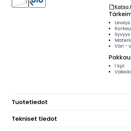
Katso 
Tärkei
Leveys
Korkeu
Syvyys
Materia
Väri
-
Pakkau
1
kpl
Vakiok
Tuotetiedot
Tekniset tiedot