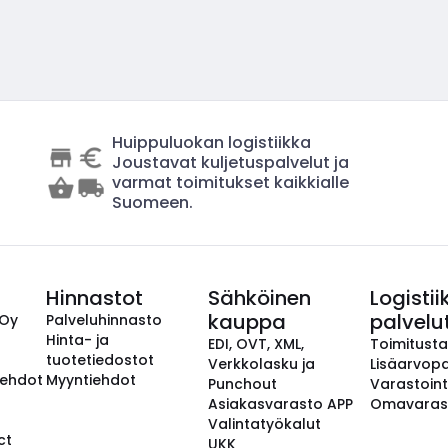
Huippuluokan logistiikka
Joustavat kuljetuspalvelut ja
varmat toimitukset kaikkialle
Suomeen.
Hinnastot
Sähköinen
Logistii
kauppa
palvelu
 Oy
Palveluhinnasto
Hinta- ja
EDI, OVT, XML,
Toimitust
tuotetiedostot
Verkkolasku ja
Lisäarvopa
aehdot
Myyntiehdot
Punchout
Varastoint
Asiakasvarasto APP
Omavaras
Valintatyökalut
ct
UKK