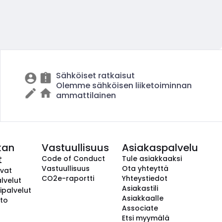
Sähköiset ratkaisut
Olemme sähköisen liiketoiminnan
ammattilainen
kan
Vastuullisuus
Asiakaspalvelu
t
Code of Conduct
Tule asiakkaaksi
Vastuullisuus
Ota yhteyttä
avat
CO2e-raportti
Yhteystiedot
lvelut
Asiakastili
ipalvelut
Asiakkaalle
to
Associate
Etsi myymälä