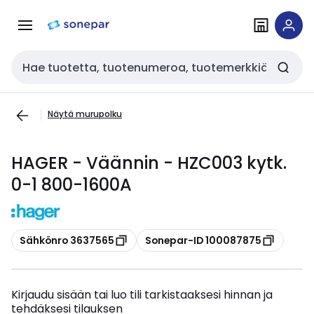
Siirry
Siirry
navigointiin
sisältöön
Haku
Näytä murupolku
HAGER - Väännin - HZC003 kytk.
0-1 800-1600A
Kopioi
Kopioi
Sähkönro 3637565
Sonepar-ID 100087875
Kirjaudu sisään tai luo tili tarkistaaksesi hinnan ja
tehdäksesi tilauksen