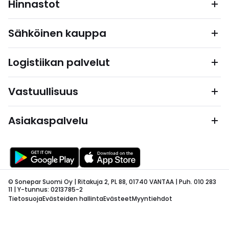
Hinnastot
Sähköinen kauppa
Logistiikan palvelut
Vastuullisuus
Asiakaspalvelu
© Sonepar Suomi Oy | Ritakuja 2, PL 88, 01740 VANTAA | Puh. 010 283
11 | Y-tunnus: 0213785-2
Tietosuoja
Evästeiden hallinta
Evästeet
Myyntiehdot