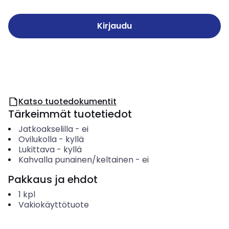
Kirjaudu
Katso tuotedokumentit
Tärkeimmät tuotetiedot
Jatkoakselilla
-
ei
Ovilukolla
-
kyllä
Lukittava
-
kyllä
Kahvalla punainen/keltainen
-
ei
Pakkaus ja ehdot
1
kpl
Vakiokäyttötuote