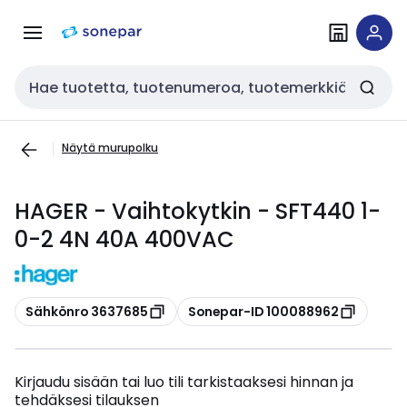
Siirry
Siirry
navigointiin
sisältöön
Haku
Näytä murupolku
HAGER - Vaihtokytkin - SFT440 1-
0-2 4N 40A 400VAC
Kopioi
Kopioi
Sähkönro 3637685
Sonepar-ID 100088962
Kirjaudu sisään tai luo tili tarkistaaksesi hinnan ja
tehdäksesi tilauksen