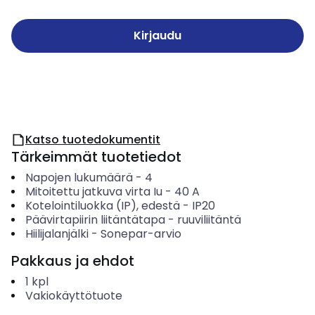
Kirjaudu
Katso tuotedokumentit
Tärkeimmät tuotetiedot
Napojen lukumäärä
-
4
Mitoitettu jatkuva virta Iu
-
40
A
Kotelointiluokka (IP), edestä
-
IP20
Päävirtapiirin liitäntätapa
-
ruuviliitäntä
Hiilijalanjälki
-
Sonepar-arvio
Pakkaus ja ehdot
1
kpl
Vakiokäyttötuote