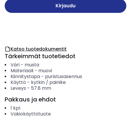
Kirjaudu
Katso tuotedokumentit
Tärkeimmät tuotetiedot
Väri
-
musta
Materiaali
-
muovi
Kiinnitystapa
-
puristusasennus
Käyttö
-
kytkin / painike
Leveys
-
57.8
mm
Pakkaus ja ehdot
1
kpl
Vakiokäyttötuote