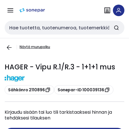
Siirry
Siirry
navigointiin
sisältöön
Haku
Näytä murupolku
HAGER - Vipu R.1/R.3 - 1+1+1 mus
Kopioi
Kopioi
Sähkönro 2110896
Sonepar-ID 100039136
Kirjaudu sisään tai luo tili tarkistaaksesi hinnan ja
tehdäksesi tilauksen