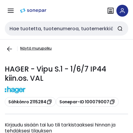
Siirry
Siirry
navigointiin
sisältöön
Haku
Näytä murupolku
HAGER - Vipu S.1 - 1/6/7 IP44
kiin.os. VAL
Kopioi
Kopioi
Sähkönro 2115284
Sonepar-ID 100079007
Kirjaudu sisään tai luo tili tarkistaaksesi hinnan ja
tehdäksesi tilauksen