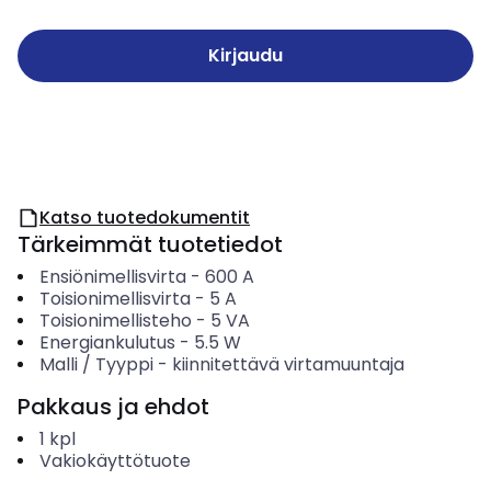
Kirjaudu
Katso tuotedokumentit
Tärkeimmät tuotetiedot
Ensiönimellisvirta
-
600
A
Toisionimellisvirta
-
5
A
Toisionimellisteho
-
5
VA
Energiankulutus
-
5.5
W
Malli / Tyyppi
-
kiinnitettävä virtamuuntaja
Pakkaus ja ehdot
1
kpl
Vakiokäyttötuote