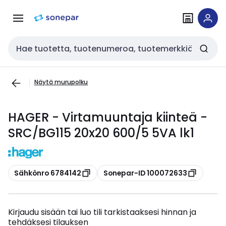
Siirry
Siirry
navigointiin
sisältöön
Haku
Näytä murupolku
HAGER - Virtamuuntaja kiinteä -
SRC/BG115 20x20 600/5 5VA lk1
Kopioi
Kopioi
Sähkönro 6784142
Sonepar-ID 100072633
Kirjaudu sisään tai luo tili tarkistaaksesi hinnan ja
tehdäksesi tilauksen