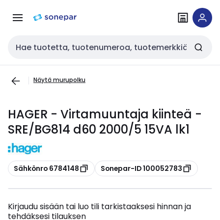
Siirry
Siirry
navigointiin
sisältöön
Haku
Näytä murupolku
HAGER - Virtamuuntaja kiinteä -
SRE/BG814 d60 2000/5 15VA lk1
Kopioi
Kopioi
Sähkönro 6784148
Sonepar-ID 100052783
Kirjaudu sisään tai luo tili tarkistaaksesi hinnan ja
tehdäksesi tilauksen