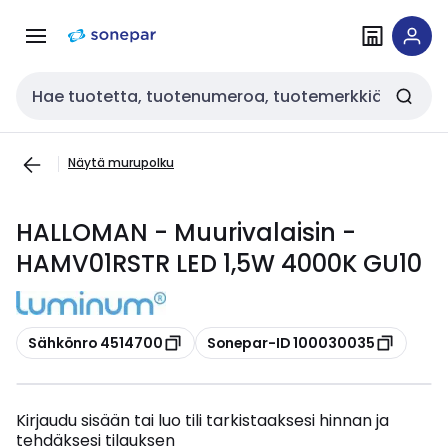
Siirry
Siirry
navigointiin
sisältöön
Haku
Näytä murupolku
HALLOMAN - Muurivalaisin -
HAMV01RSTR LED 1,5W 4000K GU10
Kopioi
Kopioi
Sähkönro 4514700
Sonepar-ID 100030035
Kirjaudu sisään tai luo tili tarkistaaksesi hinnan ja
tehdäksesi tilauksen