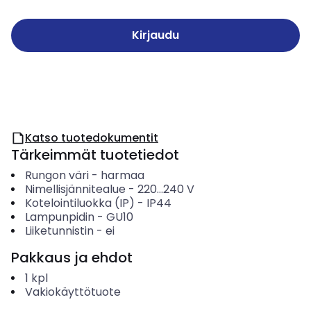
Kirjaudu
Katso tuotedokumentit
Tärkeimmät tuotetiedot
Rungon väri
-
harmaa
Nimellisjännitealue
-
220...240
V
Kotelointiluokka (IP)
-
IP44
Lampunpidin
-
GU10
Liiketunnistin
-
ei
Pakkaus ja ehdot
1
kpl
Vakiokäyttötuote