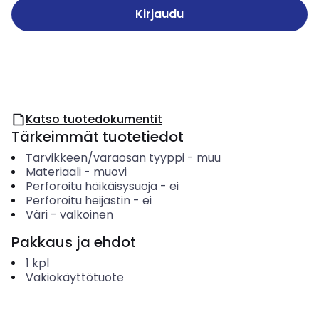
Kirjaudu
Katso tuotedokumentit
Tärkeimmät tuotetiedot
Tarvikkeen/varaosan tyyppi
-
muu
Materiaali
-
muovi
Perforoitu häikäisysuoja
-
ei
Perforoitu heijastin
-
ei
Väri
-
valkoinen
Pakkaus ja ehdot
1
kpl
Vakiokäyttötuote