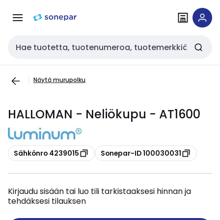
Siirry
Siirry
navigointiin
sisältöön
Haku
Näytä murupolku
HALLOMAN - Neliökupu - AT1600
Kopioi
Kopioi
Sähkönro 4239015
Sonepar-ID 100030031
Kirjaudu sisään tai luo tili tarkistaaksesi hinnan ja
tehdäksesi tilauksen