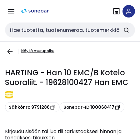
Siirry
Siirry
navigointiin
sisältöön
Haku
Näytä murupolku
HARTING - Han 10 EMC/B Kotelo
Suoraliit. - 19628100427 Han EMC
Kopioi
Kopioi
Sähkönro 9791286
Sonepar-ID 100068417
Kirjaudu sisään tai luo tili tarkistaaksesi hinnan ja
tehdäksesi tilauksen