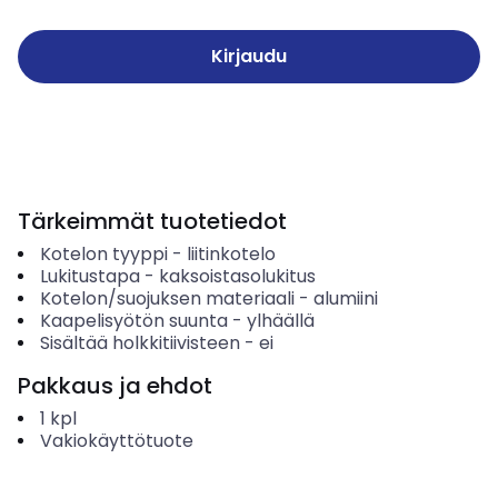
Kirjaudu
Tärkeimmät tuotetiedot
Kotelon tyyppi
-
liitinkotelo
Lukitustapa
-
kaksoistasolukitus
Kotelon/suojuksen materiaali
-
alumiini
Kaapelisyötön suunta
-
ylhäällä
Sisältää holkkitiivisteen
-
ei
Pakkaus ja ehdot
1
kpl
Vakiokäyttötuote