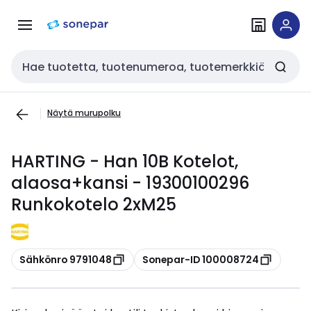
Siirry
Siirry
navigointiin
sisältöön
Haku
Näytä murupolku
HARTING - Han 10B Kotelot,
alaosa+kansi - 19300100296
Runkokotelo 2xM25
Kopioi
Kopioi
Sähkönro 9791048
Sonepar-ID 100008724