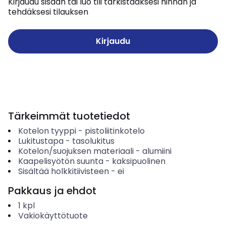
Kirjaudu sisään tai luo tili tarkistaaksesi hinnan ja
tehdäksesi tilauksen
Kirjaudu
Tärkeimmät tuotetiedot
Kotelon tyyppi
-
pistoliitinkotelo
Lukitustapa
-
tasolukitus
Kotelon/suojuksen materiaali
-
alumiini
Kaapelisyötön suunta
-
kaksipuolinen
Sisältää holkkitiivisteen
-
ei
Pakkaus ja ehdot
1
kpl
Vakiokäyttötuote