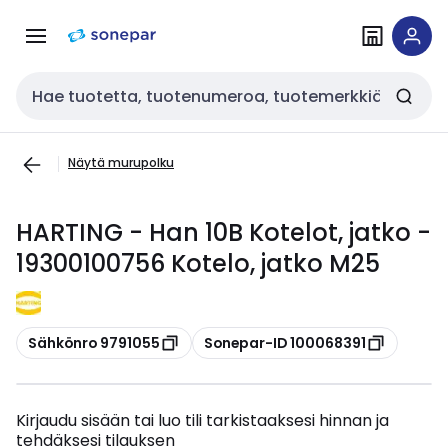
Siirry
Siirry
navigointiin
sisältöön
Haku
Näytä murupolku
HARTING - Han 10B Kotelot, jatko -
19300100756 Kotelo, jatko M25
Kopioi
Kopioi
Sähkönro 9791055
Sonepar-ID 100068391
Kirjaudu sisään tai luo tili tarkistaaksesi hinnan ja
tehdäksesi tilauksen