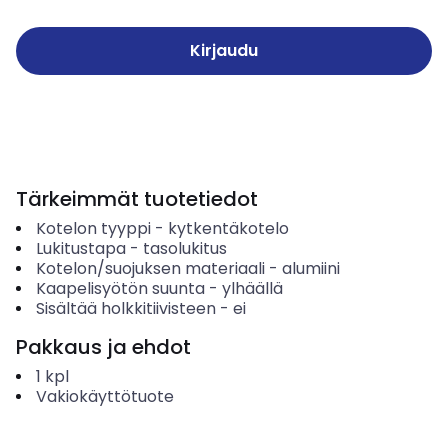
Kirjaudu
Tärkeimmät tuotetiedot
Kotelon tyyppi
-
kytkentäkotelo
Lukitustapa
-
tasolukitus
Kotelon/suojuksen materiaali
-
alumiini
Kaapelisyötön suunta
-
ylhäällä
Sisältää holkkitiivisteen
-
ei
Pakkaus ja ehdot
1
kpl
Vakiokäyttötuote