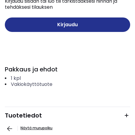
Kirjaudu sisään tai luo tili tarkistaaksesi hinnan ja
tehdäksesi tilauksen
Kirjaudu
Pakkaus ja ehdot
1
kpl
Vakiokäyttötuote
Tuotetiedot
Näytä murupolku