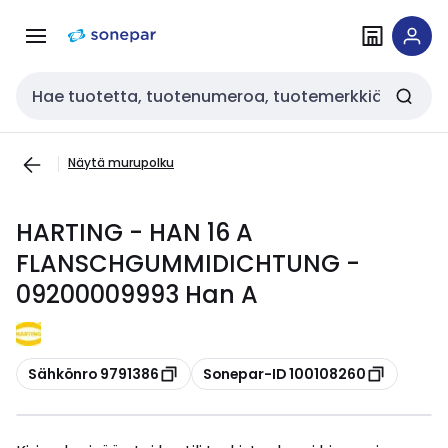
Siirry
Siirry
navigointiin
sisältöön
Haku
Näytä murupolku
HARTING - HAN 16 A
FLANSCHGUMMIDICHTUNG -
09200009993 Han A
Kopioi
Kopioi
Sähkönro 9791386
Sonepar-ID 100108260