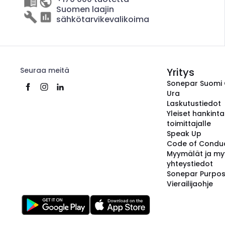
Suomen laajin
sähkötarvikevalikoima
Seuraa meitä
Yritys
Sonepar Suomi
Ura
Laskutustiedot
Yleiset hankint
toimittajalle
Speak Up
Code of Condu
Myymälät ja my
yhteystiedot
Sonepar Purpo
Vierailijaohje