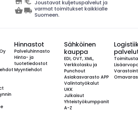
Joustavat kuljetuspalvelut ja
varmat toimitukset kaikkialle
Suomeen.
Hinnastot
Sähköinen
Logistii
kauppa
palvelu
 Oy
Palveluhinnasto
Hinta- ja
EDI, OVT, XML,
Toimitust
tuotetiedostot
Verkkolasku ja
Lisäarvopa
aehdot
Myyntiehdot
Punchout
Varastoint
Asiakasvarasto APP
Omavaras
Valintatyökalut
ct
UKK
ynnin
Julkaisut
Yhteistyökumppanit
se
A-Z