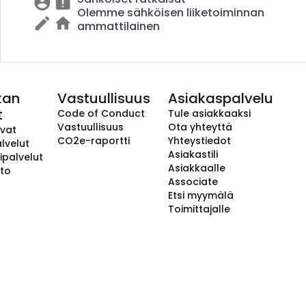
Olemme sähköisen liiketoiminnan
ammattilainen
kan
Vastuullisuus
Asiakaspalvelu
t
Code of Conduct
Tule asiakkaaksi
Vastuullisuus
Ota yhteyttä
avat
CO2e-raportti
Yhteystiedot
lvelut
Asiakastili
ipalvelut
Asiakkaalle
to
Associate
Etsi myymälä
Toimittajalle