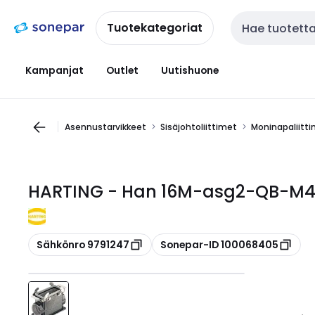
Siirry
Siirry
navigointiin
sisältöön
Tuotekategoriat
Haku
Kampanjat
Outlet
Uutishuone
Asennustarvikkeet
Sisäjohtoliittimet
Moninapaliitt
HARTING - Han 16M-asg2-QB-M40
Kopioi
Kopioi
Sähkönro 9791247
Sonepar-ID 100068405