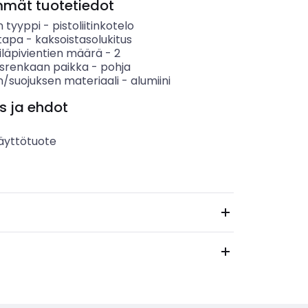
mmät tuotetiedot
n tyyppi
-
pistoliitinkotelo
stapa
-
kaksoistasolukitus
iläpivientien määrä
-
2
tysrenkaan paikka
-
pohja
n/suojuksen materiaali
-
alumiini
s ja ehdot
äyttötuote