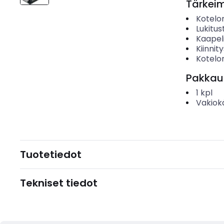
Tärkei
Kotelo
Lukitu
Kaapel
Kiinni
Kotelo
Pakkau
1
kpl
Vakiok
Tuotetiedot
Tekniset tiedot