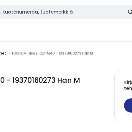
imet
Han 16M-asg2-QB-M40 - 19370160273 Han M
 - 19370160273 Han M
Kir
teh