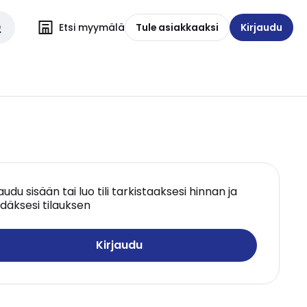
Etsi myymälä
Tule asiakkaaksi
Kirjaudu
jaudu sisään tai luo tili tarkistaaksesi hinnan ja
däksesi tilauksen
Kirjaudu