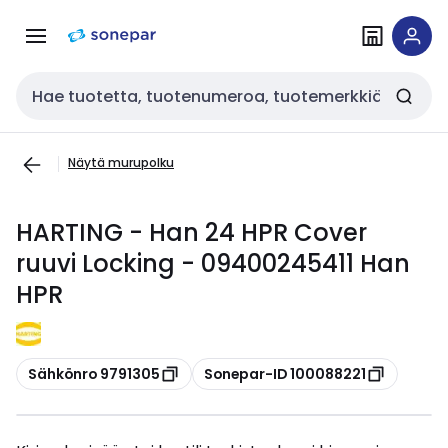
Siirry
Siirry
navigointiin
sisältöön
Haku
Näytä murupolku
HARTING - Han 24 HPR Cover
ruuvi Locking - 09400245411 Han
HPR
Kopioi
Kopioi
Sähkönro 9791305
Sonepar-ID 100088221