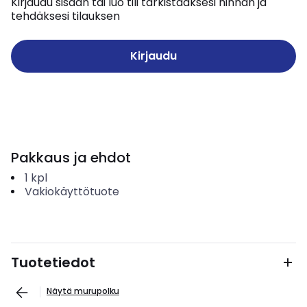
Kirjaudu sisään tai luo tili tarkistaaksesi hinnan ja
tehdäksesi tilauksen
Kirjaudu
Pakkaus ja ehdot
1
kpl
Vakiokäyttötuote
Tuotetiedot
Näytä murupolku