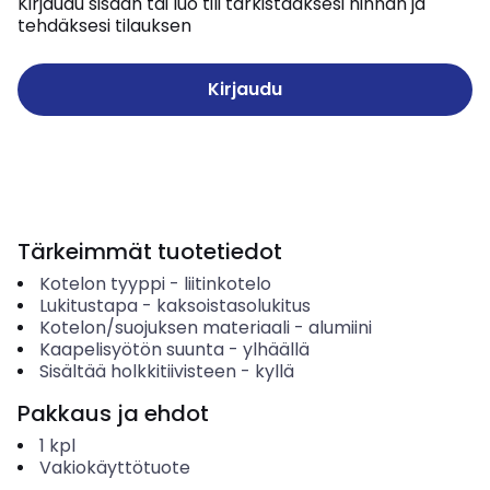
Kirjaudu sisään tai luo tili tarkistaaksesi hinnan ja
tehdäksesi tilauksen
Kirjaudu
Tärkeimmät tuotetiedot
Kotelon tyyppi
-
liitinkotelo
Lukitustapa
-
kaksoistasolukitus
Kotelon/suojuksen materiaali
-
alumiini
Kaapelisyötön suunta
-
ylhäällä
Sisältää holkkitiivisteen
-
kyllä
Pakkaus ja ehdot
1
kpl
Vakiokäyttötuote