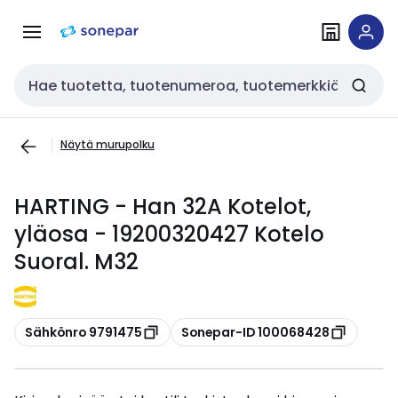
Siirry
Siirry
navigointiin
sisältöön
Haku
Näytä murupolku
HARTING - Han 32A Kotelot,
yläosa - 19200320427 Kotelo
Suoral. M32
Kopioi
Kopioi
Sähkönro 9791475
Sonepar-ID 100068428