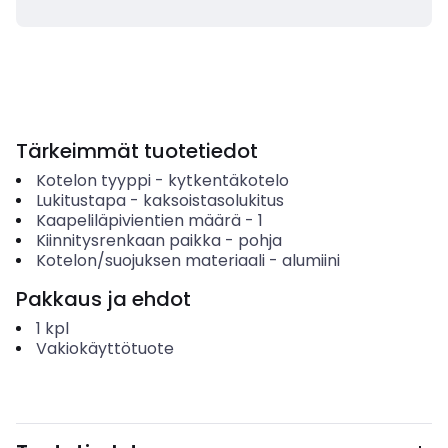
Tärkeimmät tuotetiedot
Kotelon tyyppi
-
kytkentäkotelo
Lukitustapa
-
kaksoistasolukitus
Kaapeliläpivientien määrä
-
1
Kiinnitysrenkaan paikka
-
pohja
Kotelon/suojuksen materiaali
-
alumiini
Pakkaus ja ehdot
1
kpl
Vakiokäyttötuote