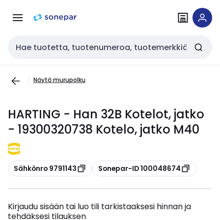
Siirry
Siirry
navigointiin
sisältöön
Haku
Näytä murupolku
HARTING - Han 32B Kotelot, jatko
- 19300320738 Kotelo, jatko M40
Kopioi
Kopioi
Sähkönro 9791143
Sonepar-ID 100048674
Kirjaudu sisään tai luo tili tarkistaaksesi hinnan ja
tehdäksesi tilauksen