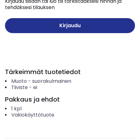
Kirjaudu sisään tai luo tili tarkistaaksesi hinnan ja
tehdäksesi tilauksen
Kirjaudu
Tärkeimmät tuotetiedot
Muoto
-
suorakulmainen
Tiiviste
-
ei
Pakkaus ja ehdot
1
kpl
Vakiokäyttötuote