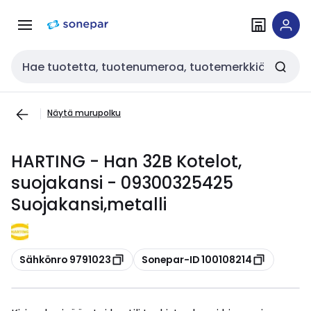
Siirry
Siirry
navigointiin
sisältöön
Haku
Näytä murupolku
HARTING - Han 32B Kotelot,
suojakansi - 09300325425
Suojakansi,metalli
Kopioi
Kopioi
Sähkönro 9791023
Sonepar-ID 100108214