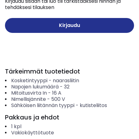
Kirjaudu sisään tai luo tili tarkistaaksesi hinnan ja
tehdäksesi tilauksen
Kirjaudu
Tärkeimmät tuotetiedot
Kosketintyyppi
-
naarasliitin
Napojen lukumäärä
-
32
Mitoitusvirta In
-
16
A
Nimellisjännite
-
500
V
Sähköisen liitännän tyyppi
-
kutisteliitos
Pakkaus ja ehdot
1
kpl
Vakiokäyttötuote