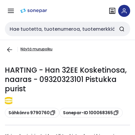
Siirry
Siirry
navigointiin
sisältöön
Haku
Näytä murupolku
HARTING - Han 32EE Kosketinosa,
naaras - 09320323101 Pistukka
purist
Kopioi
Kopioi
Sähkönro 9790760
Sonepar-ID 100068365