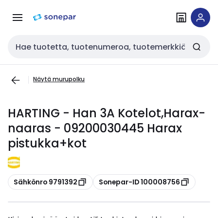
Siirry
Siirry
navigointiin
sisältöön
Haku
Näytä murupolku
HARTING - Han 3A Kotelot,Harax-
naaras - 09200030445 Harax
pistukka+kot
Kopioi
Kopioi
Sähkönro 9791392
Sonepar-ID 100008756