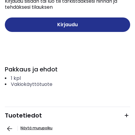
Kirjaudu sisään tai luo tili tarkistaaksesi hinnan ja
tehdäksesi tilauksen
Kirjaudu
Pakkaus ja ehdot
1
kpl
Vakiokäyttötuote
Tuotetiedot
Näytä murupolku