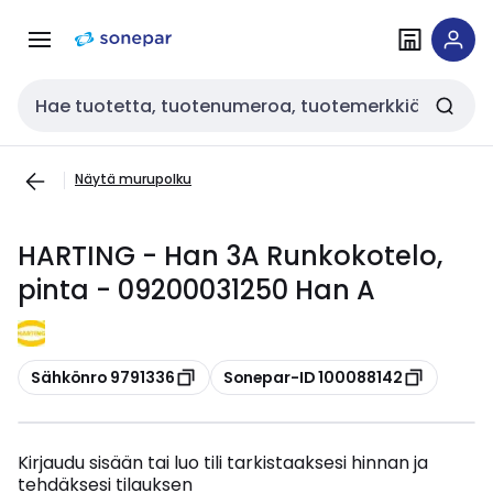
Siirry
Siirry
navigointiin
sisältöön
Haku
Näytä murupolku
HARTING - Han 3A Runkokotelo,
pinta - 09200031250 Han A
Kopioi
Kopioi
Sähkönro 9791336
Sonepar-ID 100088142
Kirjaudu sisään tai luo tili tarkistaaksesi hinnan ja
tehdäksesi tilauksen