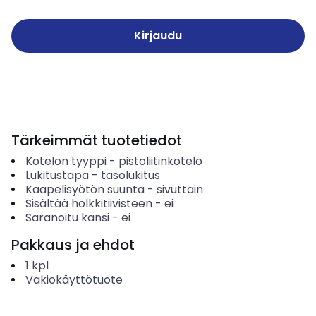
Kirjaudu
Tärkeimmät tuotetiedot
Kotelon tyyppi
-
pistoliitinkotelo
Lukitustapa
-
tasolukitus
Kaapelisyötön suunta
-
sivuttain
Sisältää holkkitiivisteen
-
ei
Saranoitu kansi
-
ei
Pakkaus ja ehdot
1
kpl
Vakiokäyttötuote