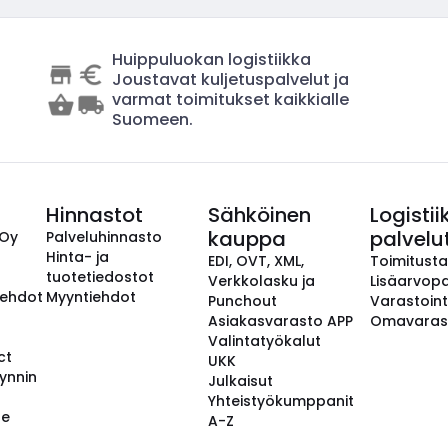
Huippuluokan logistiikka
Joustavat kuljetuspalvelut ja
varmat toimitukset kaikkialle
Suomeen.
Hinnastot
Sähköinen
Logistii
kauppa
palvelu
 Oy
Palveluhinnasto
Hinta- ja
EDI, OVT, XML,
Toimitust
tuotetiedostot
Verkkolasku ja
Lisäarvopa
aehdot
Myyntiehdot
Punchout
Varastoint
Asiakasvarasto APP
Omavaras
Valintatyökalut
ct
UKK
ynnin
Julkaisut
Yhteistyökumppanit
se
A-Z