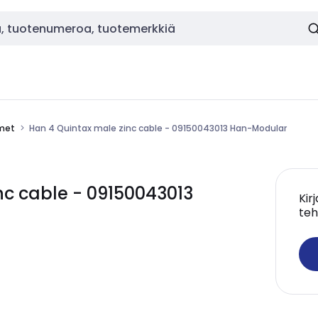
imet
Han 4 Quintax male zinc cable - 09150043013 Han-Modular
nc cable - 09150043013
Kir
teh