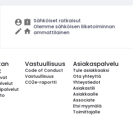
Sähköiset ratkaisut
Olemme sähköisen liiketoiminnan
ammattilainen
kan
Vastuullisuus
Asiakaspalvelu
t
Code of Conduct
Tule asiakkaaksi
Vastuullisuus
Ota yhteyttä
avat
CO2e-raportti
Yhteystiedot
lvelut
Asiakastili
ipalvelut
Asiakkaalle
to
Associate
Etsi myymälä
Toimittajalle