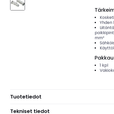
Tärkei
Kosket
Yhden 
Liitänt
poikkipin
mm²
Sähköis
Käyttö
Pakkau
1
kpl
Vakiok
Tuotetiedot
Tekniset tiedot