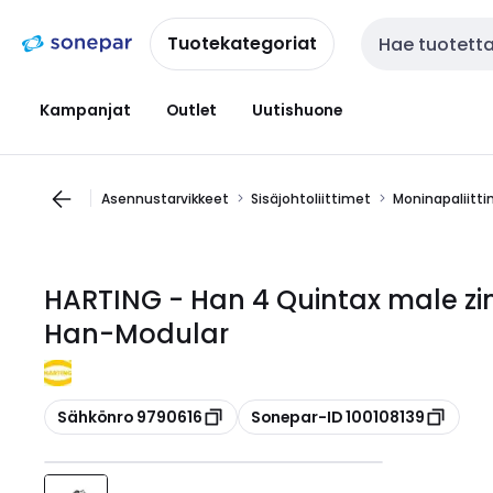
Siirry
Siirry
navigointiin
sisältöön
Tuotekategoriat
Haku
Kampanjat
Outlet
Uutishuone
Asennustarvikkeet
Sisäjohtoliittimet
Moninapaliitt
HARTING - Han 4 Quintax male zi
Han-Modular
Kopioi
Kopioi
Sähkönro 9790616
Sonepar-ID 100108139