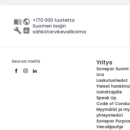
+170 000 tuotetta
Suomen laajin
sähkötarvikevalikoima
Seuraa meitä
Yritys
Sonepar Suomi
Ura
Laskutustiedot
Yleiset hankint
toimittajalle
Speak Up
Code of Condu
Myymälät ja my
yhteystiedot
Sonepar Purpo
Vierailijaohje