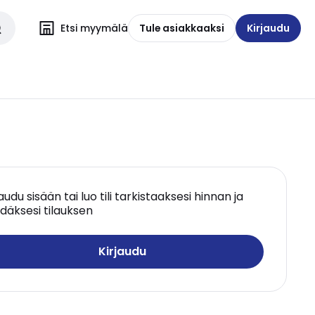
Etsi myymälä
Tule asiakkaaksi
Kirjaudu
jaudu sisään tai luo tili tarkistaaksesi hinnan ja
däksesi tilauksen
Kirjaudu