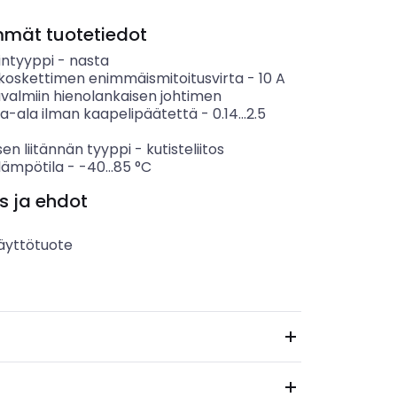
mmät tuotetiedot
intyyppi
-
nasta
koskettimen enimmäismitoitusvirta
-
10
A
ävalmiin hienolankaisen johtimen
ta-ala ilman kaapelipäätettä
-
0.14...2.5
en liitännän tyyppi
-
kutisteliitos
lämpötila
-
-40...85
°C
s ja ehdot
äyttötuote