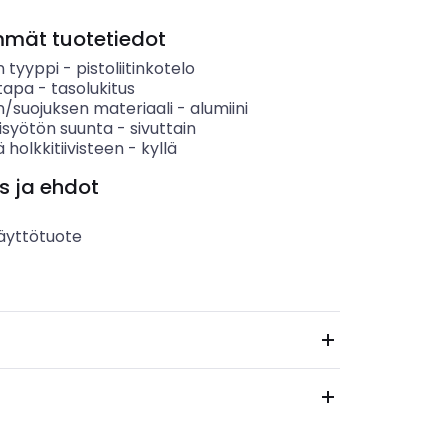
mmät tuotetiedot
n tyyppi
-
pistoliitinkotelo
stapa
-
tasolukitus
n/suojuksen materiaali
-
alumiini
isyötön suunta
-
sivuttain
ä holkkitiivisteen
-
kyllä
s ja ehdot
äyttötuote