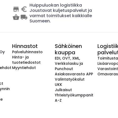
Huippuluokan logistiikka
Joustavat kuljetuspalvelut ja
varmat toimitukset kaikkialle
Suomeen.
Hinnastot
Sähköinen
Logistii
kauppa
palvelu
 Oy
Palveluhinnasto
Hinta- ja
EDI, OVT, XML,
Toimitust
tuotetiedostot
Verkkolasku ja
Lisäarvopa
aehdot
Myyntiehdot
Punchout
Varastoint
Asiakasvarasto APP
Omavaras
Valintatyökalut
ct
UKK
ynnin
Julkaisut
Yhteistyökumppanit
se
A-Z