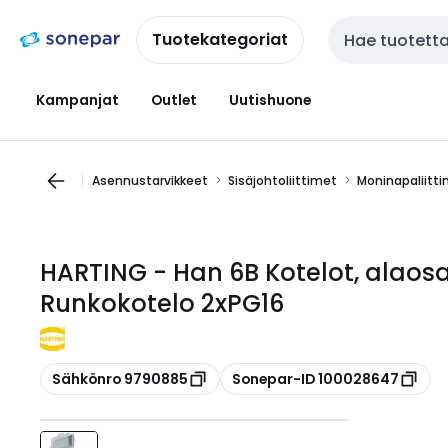
Siirry
Siirry
navigointiin
sisältöön
Tuotekategoriat
Haku
Kampanjat
Outlet
Uutishuone
Asennustarvikkeet
Sisäjohtoliittimet
Moninapaliitt
HARTING - Han 6B Kotelot, alaos
Runkokotelo 2xPG16
Kopioi
Kopioi
Sähkönro 9790885
Sonepar-ID 100028647