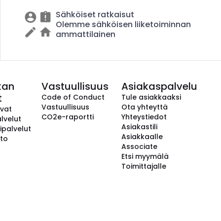
Sähköiset ratkaisut
Olemme sähköisen liiketoiminnan
ammattilainen
kan
Vastuullisuus
Asiakaspalvelu
t
Code of Conduct
Tule asiakkaaksi
Vastuullisuus
Ota yhteyttä
avat
CO2e-raportti
Yhteystiedot
lvelut
Asiakastili
ipalvelut
Asiakkaalle
to
Associate
Etsi myymälä
Toimittajalle