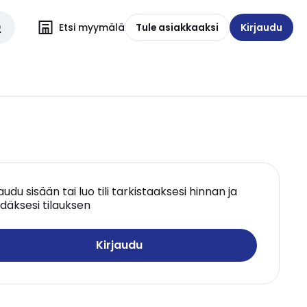
Etsi myymälä
Tule asiakkaaksi
Kirjaudu
jaudu sisään tai luo tili tarkistaaksesi hinnan ja
däksesi tilauksen
Kirjaudu