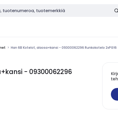
imet
Han 6B Kotelot, alaosa+kansi - 09300062296 Runkokotelo 2xPG16
a+kansi - 09300062296
Kir
teh