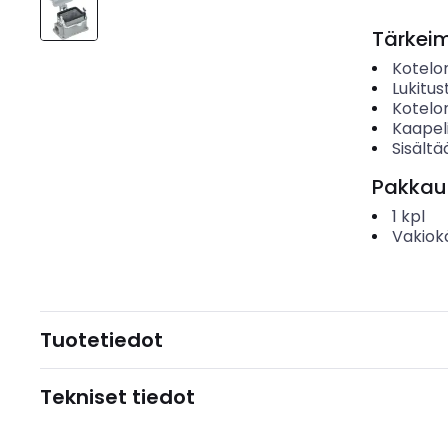
Tärkei
Kotelo
Lukitu
Kotelo
Kaapel
Sisältä
Pakkau
1
kpl
Vakiok
Tuotetiedot
Tekniset tiedot