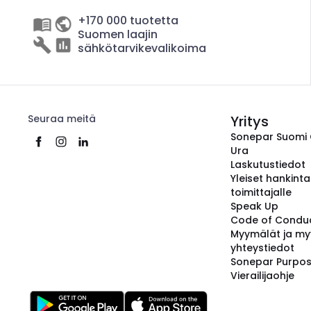
+170 000 tuotetta
Suomen laajin
sähkötarvikevalikoima
Seuraa meitä
Yritys
Sonepar Suomi
Ura
Laskutustiedot
Yleiset hankint
toimittajalle
Speak Up
Code of Condu
Myymälät ja my
yhteystiedot
Sonepar Purpo
Vierailijaohje