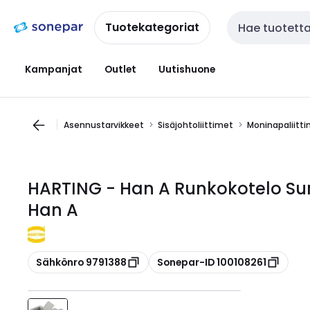
Siirry
Siirry
navigointiin
sisältöön
Tuotekategoriat
Haku
Kampanjat
Outlet
Uutishuone
Asennustarvikkeet
Sisäjohtoliittimet
Moninapaliitt
HARTING - Han A Runkokotelo Su
Han A
Kopioi
Kopioi
Sähkönro 9791388
Sonepar-ID 100108261