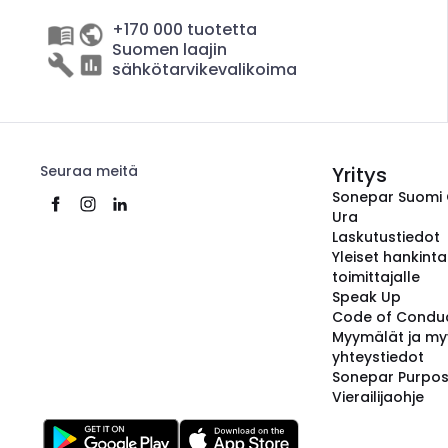
+170 000 tuotetta
Suomen laajin
sähkötarvikevalikoima
Seuraa meitä
Yritys
Sonepar Suomi
Ura
Laskutustiedot
Yleiset hankint
toimittajalle
Speak Up
Code of Condu
Myymälät ja my
yhteystiedot
Sonepar Purpo
Vierailijaohje