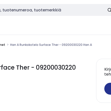
imet
Han A Runkokotelo Surface Ther - 09200030220 Han A
rface Ther - 09200030220
Kir
teh