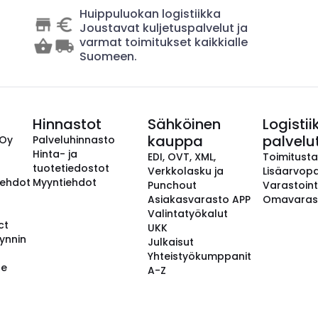
Huippuluokan logistiikka
Joustavat kuljetuspalvelut ja
varmat toimitukset kaikkialle
Suomeen.
Hinnastot
Sähköinen
Logistii
kauppa
palvelu
 Oy
Palveluhinnasto
Hinta- ja
EDI, OVT, XML,
Toimitust
tuotetiedostot
Verkkolasku ja
Lisäarvopa
aehdot
Myyntiehdot
Punchout
Varastoint
Asiakasvarasto APP
Omavaras
Valintatyökalut
ct
UKK
ynnin
Julkaisut
Yhteistyökumppanit
se
A-Z