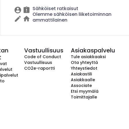
Sähköiset ratkaisut
Olemme sähköisen liiketoiminnan
ammattilainen
kan
Vastuullisuus
Asiakaspalvelu
t
Code of Conduct
Tule asiakkaaksi
Vastuullisuus
Ota yhteyttä
avat
CO2e-raportti
Yhteystiedot
lvelut
Asiakastili
ipalvelut
Asiakkaalle
to
Associate
Etsi myymälä
Toimittajalle