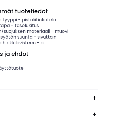
mmät tuotetiedot
n tyyppi
-
pistoliitinkotelo
stapa
-
tasolukitus
n/suojuksen materiaali
-
muovi
isyötön suunta
-
sivuttain
ä holkkitiivisteen
-
ei
s ja ehdot
äyttötuote