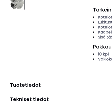
Tärkei
Kotelo
Lukitu
Kotelo
Kaapel
Sisältä
Pakkau
10
kpl
Vakiok
Tuotetiedot
Tekniset tiedot