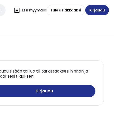
Etsi myymälä
Tule asiakkaaksi
Kirjaudu
jaudu sisään tai luo tili tarkistaaksesi hinnan ja
däksesi tilauksen
Kirjaudu