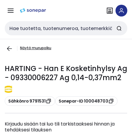
Siirry
Siirry
navigointiin
sisältöön
Haku
Näytä murupolku
HARTING - Han E Kosketinhylsy Ag
- 09330006227 Ag 0,14-0,37mm2
Kopioi
Kopioi
Sähkönro 9791531
Sonepar-ID 100048703
Kirjaudu sisään tai luo tili tarkistaaksesi hinnan ja
tehdäksesi tilauksen