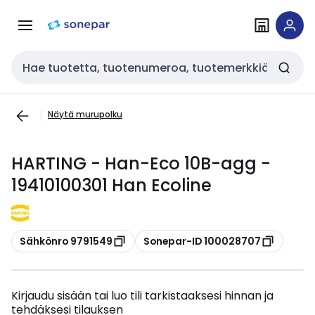
Siirry
Siirry
navigointiin
sisältöön
Haku
Näytä murupolku
HARTING - Han-Eco 10B-agg -
19410100301 Han Ecoline
Kopioi
Kopioi
Sähkönro 9791549
Sonepar-ID 100028707
Kirjaudu sisään tai luo tili tarkistaaksesi hinnan ja
tehdäksesi tilauksen