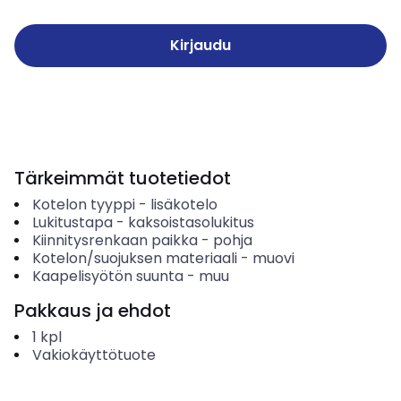
Kirjaudu
Tärkeimmät tuotetiedot
Kotelon tyyppi
-
lisäkotelo
Lukitustapa
-
kaksoistasolukitus
Kiinnitysrenkaan paikka
-
pohja
Kotelon/suojuksen materiaali
-
muovi
Kaapelisyötön suunta
-
muu
Pakkaus ja ehdot
1
kpl
Vakiokäyttötuote