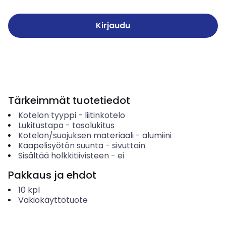
Kirjaudu
Tärkeimmät tuotetiedot
Kotelon tyyppi
-
liitinkotelo
Lukitustapa
-
tasolukitus
Kotelon/suojuksen materiaali
-
alumiini
Kaapelisyötön suunta
-
sivuttain
Sisältää holkkitiivisteen
-
ei
Pakkaus ja ehdot
10
kpl
Vakiokäyttötuote