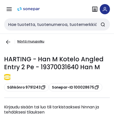
Siirry
Siirry
navigointiin
sisältöön
Haku
Näytä murupolku
HARTING - Han M Kotelo Angled
Entry 2 Pe - 19370031640 Han M
Kopioi
Kopioi
Sähkönro 9791243
Sonepar-ID 100028675
Kirjaudu sisään tai luo tili tarkistaaksesi hinnan ja
tehdäksesi tilauksen